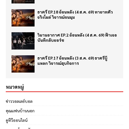
ธาตรี EP.18 ย้อนหลัง (4 ส.ค. 69) ทายาทตัว
จริงโผล่ วิจารณ์จนมุม
วิมานอากาศ EP.2 ย้อนหลัง (4 ส.ค. 69) ฟ้าเจอ
บันทึกลับยอร์ช
ธาตรี EP.17 ย้อนหลัง (3 ส.ค. 69) ธาตรีบู๊
แหลก วิจารณ์ฮุบกิจการ
หมวดหมู่
ข่าววอลเลย์บอล
คุณแฟนบ้านนอก
ดูทีวีออนไลน์