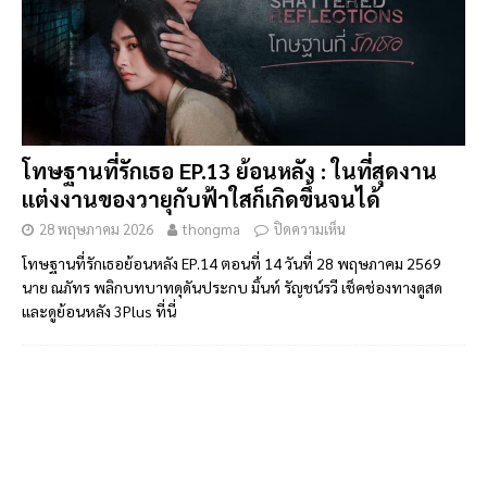
โทษฐานที่รักเธอ EP.13 ย้อนหลัง : ในที่สุดงาน
แต่งงานของวายุกับฟ้าใสก็เกิดขึ้นจนได้
28 พฤษภาคม 2026
thongma
ปิดความเห็น
โทษฐานที่รักเธอย้อนหลัง EP.14 ตอนที่ 14 วันที่ 28 พฤษภาคม 2569
นาย ณภัทร พลิกบทบาทดุดันประกบ มิ้นท์ รัญชน์รวี เช็คช่องทางดูสด
และดูย้อนหลัง 3Plus ที่นี่