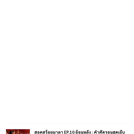
สอดสร้อยมาลา EP.10 ย้อนหลัง : คำตัดรอนสุดเจ็บ