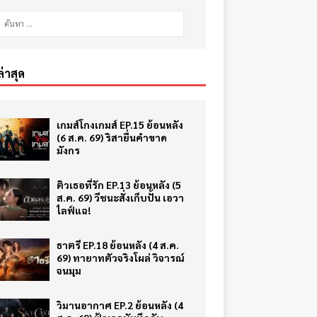
ล่าสุด
เกมส์โกงเกมส์ EP.15 ย้อนหลัง
(6 ส.ค. 69) ริสายื่นคำขาด
มังกร
ติวเธอที่รัก EP.13 ย้อนหลัง (5
ส.ค. 69) วีชนะสั่งเก็บปั้น เอวา
ไลฟ์แฉ!
ธาตรี EP.18 ย้อนหลัง (4 ส.ค.
69) ทายาทตัวจริงโผล่ วิจารณ์
จนมุม
วิมานอากาศ EP.2 ย้อนหลัง (4