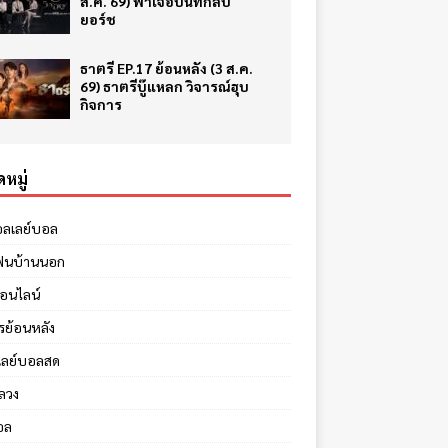
ส.ค. 69) ฟ้าเจอบันทึกลับ
ยอร์ช
ธาตรี EP.17 ย้อนหลัง (3 ส.ค.
69) ธาตรีบู๊แหลก วิจารณ์ฮุบ
กิจการ
หมู่
อลเลย์บอล
ฟนบ้านนอก
ออนไลน์
รย้อนหลัง
เลย์บอลสด
ลวง
อล