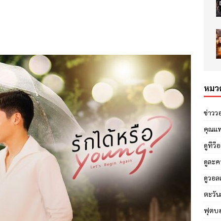
หมวด
ข่าวว
คุณแ
ดูทีวี
ดูละค
ดูวอล
ตะวัน
ฟุตบ