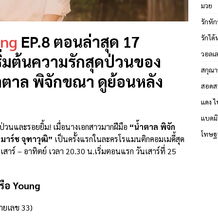
มวย
รักหัก
ung
EP.8 ตอนล่าสุด 17
รักได
วอลเล
่มต้นความรักสุดป่วนของ
สกุณา
้ำตาล พิจักขณา ดูย้อนหลัง
สอดส
แดง ไ
แบดมิ
ป่วนและรอยยิ้ม! เมื่อนางเอกสาวมากฝีมือ
“น้ำตาล พิจัก
โทษฐา
มาร์ช จุฑาวุฒิ”
เป็นครั้งแรกในละครโรแมนติกคอมเมดี้สุด
สาร์ – อาทิตย์ เวลา 20.30 น.เริ่มตอนแรก วันเสาร์ที่ 25
รือ Young
ายเลข 33)