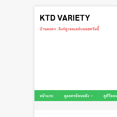
KTD VARIETY
บ้านละคร : ลิงก์ดูวอลเลย์บอลสดวันนี้
หน้าแรก
ดูละครย้อนหลัง
ดูทีวีออ