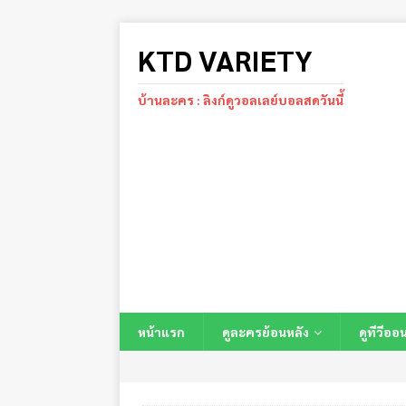
KTD VARIETY
บ้านละคร : ลิงก์ดูวอลเลย์บอลสดวันนี้
หน้าแรก
ดูละครย้อนหลัง
ดูทีวีออ