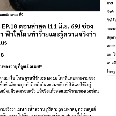
มวย
รักหัก
หลัง 3Plus ที่นี่
รักได
อ
EP.18 ตอนล่าสุด (11 มิ.ย. 69) ช่อง
วอลเล
า ฟ้าใสโดนทำร้ายและรู้ความจริงว่า
สกุณา
lus
สอดส
18
แดง ไ
แบดมิ
องวายุที่ถูกเปิดเผย!”
โทษฐา
งสาสม! ใน
โทษฐานที่รักเธอ EP.18
โลกที่แสนสวยงามของ
้นดี เมื่อเธอถูกทำร้ายถึงถิ่นเฮเว่นคลับ ทำให้เธอได้รับรู้
กษณ์คนดีของครอบครัว แท้จริงแล้วพ่อและพี่ชายของเธอซ่อน
้ความจริงว่า
เมษา (น้ำหวาน ภูริตา)
ถูก
มหาสมุทร (หลุยส์
กรธจัดและบุกไปจัดการมหาสมุทร ทว่ามหาสมุทรที่กำลังจน