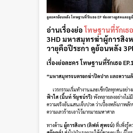
ดูละครย้อนหลัง โทษฐานที่รักเธอ EP ช่องทางดูสดและดูย้อน
อ่านเรื่องย่อ
โทษฐานที่รักเธ
3HD มหาสมุทรฆ่าผู้การสิงห
วายุคือปีระกา ดูย้อนหลัง 3P
เรื่องย่อละคร โทษฐานที่รักเธอ EP.
“มหาสมุทรจนตรอกฆ่าปิดปาก และความลับข
เวรกรรมเริ่มทำงานและเช็กบิลทุกคนอย่า
ฟ้าใส (มิ้นท์ รัญชน์รวี)
พังทลายลงอย่างไม่มีชิ
ความจริงอันแสนเจ็บปวด ว่าเบื้องหลังภาพลั
ความเลวร้ายเอาไว้มากมายมหาศาล
ทางด้าน
ผู้การสิงหา (ลิฟต์ สุพจน์)
ที่เพิ่งรู
สก๊อตต์)
ส่งไปบำเรอกามให้ผู้ชายคนอื่น ก็โ