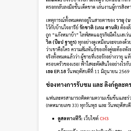
ตรอกกลับลงมือขั้นเด็ดขาด เล่นงานผู้การสิง
เหตุการณ์ทั้งหมดตกอยู่ในสายตาของ
วายุ (
ไว้กับบ้านใจอารีย์
รักชาติ (เกม ศานติ)
ต้องล
ถูก “แก๊งหมาบ้า” ไลฟ์สดแฉธุรกิจมืดในเฮเ
วิล (ป๊อป ฐากูร)
ทุกอย่างดูเหมือนจะจบลงด้วยด
ว่าเขาคือใคร ความสัมพันธ์ของทั้งคู่จะต้องพังท
จริงทั้งหมดแล้วว่า ผู้ชายที่เธอรักอย่างวายุ แท้
ครอบครัวของเธอ! ฟ้าใสจะตัดสินใจอย่างไรกับ
เธอ EP.18
วันพฤหัสบดีที่ 11 มิถุนายน 256
ช่องทางการรับชม และ ลิงก์ดูละคร
แฟนละครสามารถติดตามความเข้มข้นและร่วมล
(กดหมายเลข 33) ทุกวันพุธ และ วันพฤหัสบดี
ดูสดทางทีวี:
เว็บไซต์
CH3