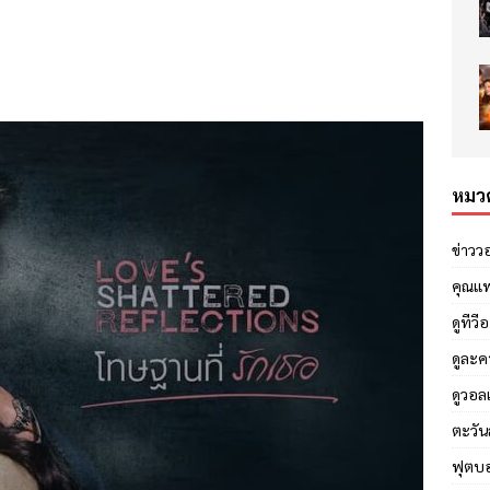
หมวด
ข่าวว
คุณแ
ดูทีวี
ดูละค
ดูวอล
ตะวัน
ฟุตบ