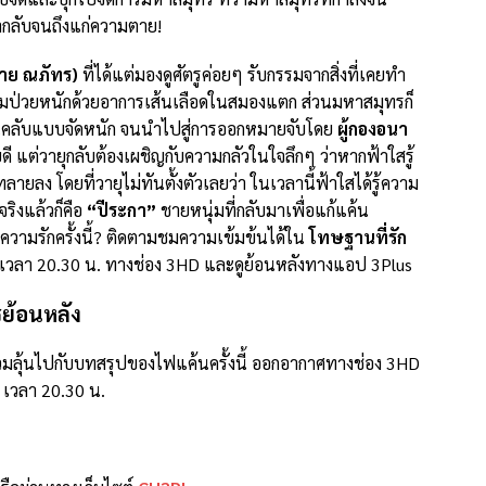
หากลับจนถึงแก่ความตาย!
นาย ณภัทร)
ที่ได้แต่มองดูศัตรูค่อยๆ รับกรรมจากสิ่งที่เคยทำ
้มป่วยหนักด้วยอาการเส้นเลือดในสมองแตก ส่วนมหาสมุทรก็
ว่นคลับแบบจัดหนัก จนนำไปสู่การออกหมายจับโดย
ผู้กองอนา
ี แต่วายุกลับต้องเผชิญกับความกลัวในใจลึกๆ ว่าหากฟ้าใสรู้
ลายลง โดยที่วายุไม่ทันตั้งตัวเลยว่า ในเวลานี้ฟ้าใสได้รู้ความ
จริงแล้วก็คือ
“ปีระกา”
ชายหนุ่มที่กลับมาเพื่อแก้แค้น
ความรักครั้งนี้? ติดตามชมความเข้มข้นได้ใน
โทษฐานที่รัก
9 เวลา 20.30 น. ทางช่อง 3HD และดูย้อนหลังทางแอป 3Plus
ย้อนหลัง
ุ้นไปกับบทสรุปของไฟแค้นครั้งนี้ ออกอากาศทางช่อง 3HD
 เวลา 20.30 น.