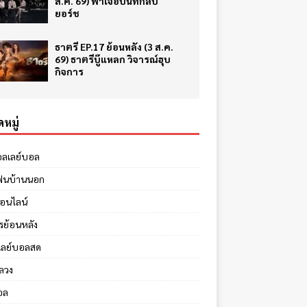
ส.ค. 69) ฟ้าเจอบันทึกลับ
ยอร์ช
ธาตรี EP.17 ย้อนหลัง (3 ส.ค.
69) ธาตรีบู๊แหลก วิจารณ์ฮุบ
กิจการ
หมู่
อลเลย์บอล
ฟนบ้านนอก
ออนไลน์
รย้อนหลัง
เลย์บอลสด
ลวง
อล