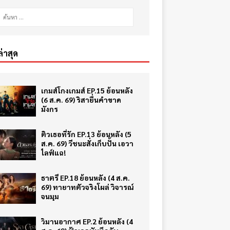
ล่าสุด
เกมส์โกงเกมส์ EP.15 ย้อนหลัง
(6 ส.ค. 69) ริสายื่นคำขาด
มังกร
ติวเธอที่รัก EP.13 ย้อนหลัง (5
ส.ค. 69) วีชนะสั่งเก็บปั้น เอวา
ไลฟ์แฉ!
ธาตรี EP.18 ย้อนหลัง (4 ส.ค.
69) ทายาทตัวจริงโผล่ วิจารณ์
จนมุม
วิมานอากาศ EP.2 ย้อนหลัง (4