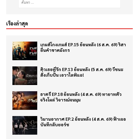
เรื่องล่าสุด
เกมส์โกงเกมส์ EP.15 ย้อนหลัง (6 ส.ค. 69) ริสา
ยื่นคำขาดมังกร
ติวเธอที่รัก EP.13 ย้อนหลัง (5 ส.ค. 69) วีชนะ
สั่งเก็บปั้น เอวาไลฟ์แฉ!
ธาตรี EP.18 ย้อนหลัง (4 ส.ค. 69) ทายาทตัว
จริงโผล่ วิจารณ์จนมุม
วิมานอากาศ EP.2 ย้อนหลัง (4 ส.ค. 69) ฟ้าเจอ
บันทึกลับยอร์ช