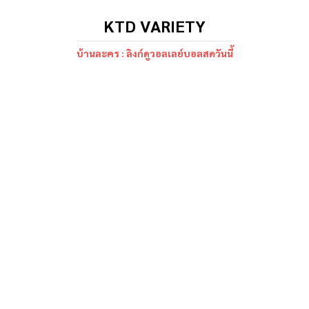
KTD VARIETY
บ้านละคร : ลิงก์ดูวอลเลย์บอลสดวันนี้