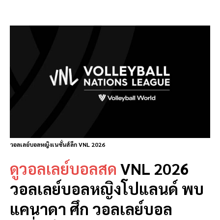
วอลเลย์บอลหญิงเนชั่นส์ลีก VNL 2026
ดูวอลเลย์บอลสด
VNL 2026
วอลเลย์บอลหญิงโปแลนด์ พบ
แคนาดา ศึก วอลเลย์บอล