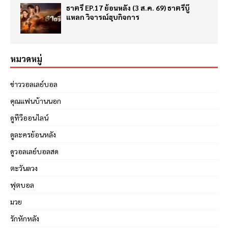
ธาตรี EP.17 ย้อนหลัง (3 ส.ค. 69) ธาตรีบู๊
แหลก วิจารณ์ฮุบกิจการ
หมวดหมู่
ข่าววอลเลย์บอล
คุณแฟนบ้านนอก
ดูทีวีออนไลน์
ดูละครย้อนหลัง
ดูวอลเลย์บอลสด
ตะวันลวง
ฟุตบอล
มวย
รักหักหลัง