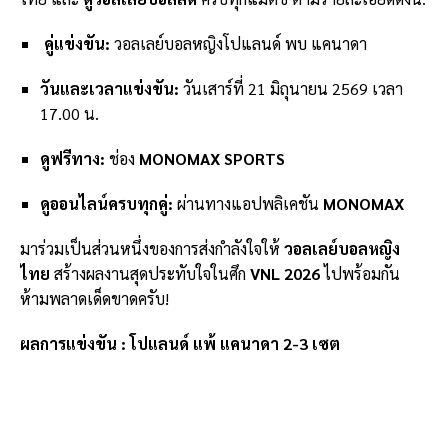
คู่แข่งขัน:
วอลเลย์บอลหญิงโปแลนด์ พบ แคนาดา
วันและเวลาแข่งขัน:
วันเสาร์ที่ 21 มิถุนายน 2569 เวลา
17.00 น.
ดูฟรีทาง:
ช่อง
MONOMAX SPORTS
ดูออนไลน์ครบทุกคู่:
ผ่านทางแอปพลิเคชัน
MONOMAX
มาร่วมเป็นส่วนหนึ่งของการส่งกำลังใจให้
วอลเลย์บอลหญิง
ไทย
สร้างผลงานสุดประทับใจในศึก
VNL 2026
ไปพร้อมกัน
ห้ามพลาดเด็ดขาดครับ!
ผลการแข่งขัน : โปแลนด์ แพ้ แคนาดา 2-3 เซต