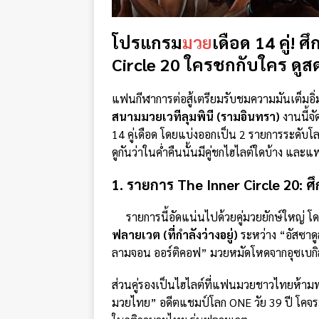
โปรแกรม
มวย
เดือด 14 คู่! 
Circle 20 ใครชกกับใคร ดู
แฟนกีฬาการต่อสู้เตรียมรับชมความมันเต็มอิ
สนามมวยเวทีลุมพินี (รามอินทรา)
งานนี้จั
14 คู่เดือด โดยแบ่งออกเป็น 2 รายการระดับโล
ดูกันว่าในค่ำคืนนั้นมีคู่ชกไฮไลต์ใดบ้าง
1. รายการ The Inner Circle 20:
รายการนี้อัดแน่นไปด้วยคู่มวยยักษ์ใหญ่ โด
ฟลายเวต (ที่กำลังว่างอยู่)
ระหว่าง “อัสซาดู
ลามจอน ออร์ติคอฟ” มวยหมัดโหดจากอุซเบก
ส่วนคู่รองเป็นไฮไลต์ที่แฟนมวยชาวไทยห้าม
มวยไทย” อดีตแชมป์โลก ONE วัย 39 ปี โคจร