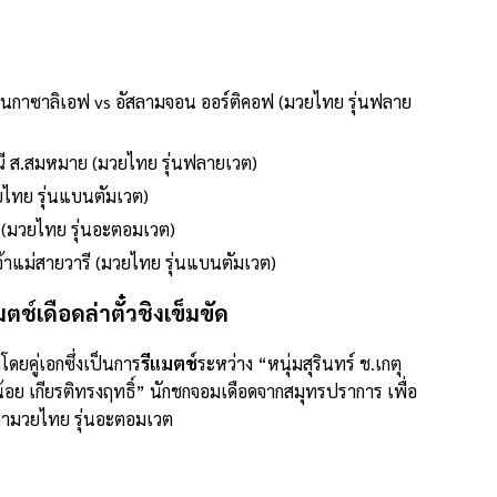
มานกาซาลิเอฟ vs อัสลามจอน ออร์ติคอฟ (มวยไทย รุ่นฟลาย
ณี ส.สมหมาย (มวยไทย รุ่นฟลายเวต)
วยไทย รุ่นแบนตัมเวต)
ส (มวยไทย รุ่นอะตอมเวต)
เจ้าแม่สายวารี (มวยไทย รุ่นแบนตัมเวต)
ตช์เดือดล่าตั๋วชิงเข็มขัด
ดยคู่เอกซึ่งเป็นการ
รีแมตช์
ระหว่าง “หนุ่มสุรินทร์ ช.เกตุ
อย เกียรติทรงฤทธิ์” นักชกจอมเดือดจากสมุทรปราการ เพื่อ
ิกามวยไทย รุ่นอะตอมเวต