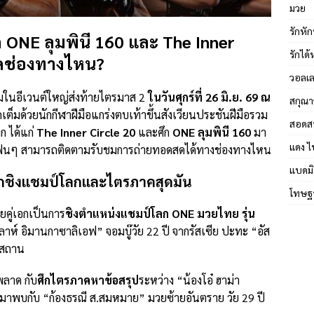
มวย
รักหัก
ศึก ONE ลุมพินี 160 และ The Inner
รักได
สดช่องทางไหน?
วอลเล
่มในอีเวนต์ใหญ่ส่งท้ายไตรมาส 2
ในวันศุกร์ที่ 26 มิ.ย. 69 ณ
สกุณา
ดเต็มด้วยนักกีฬาฝีมือแกร่งตบเท้าขึ้นสังเวียนประชันฝีมือรวม
สอดส
ก ได้แก่
The Inner Circle 20
และศึก
ONE ลุมพินี 160
มา
แดง ไ
 และแฟนๆ สามารถติดตามรับชมการถ่ายทอดสดได้ทางช่องทางไหน
แบดมิ
 ศึกชิงแชมป์โลกและไตรภาคสุดมัน
โทษฐา
ยคู่เอกเป็นการ
ชิงตำแหน่งแชมป์โลก ONE มวยไทย รุ่น
ลาห์ อิมานกาซาลิเอฟ” จอมบู๊วัย 22 ปี จากรัสเซีย ปะทะ “อัส
ิสถาน
พลาด กับ
ศึกไตรภาคหาข้อสรุป
ระหว่าง “น้องโอ๋ ฮาม่า
มาพบกับ “ก้องธรณี ส.สมหมาย” มวยซ้ายอันตราย วัย 29 ปี