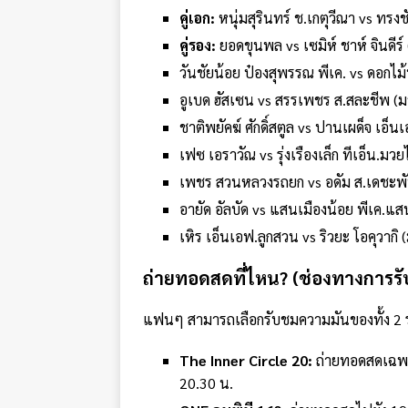
คู่เอก:
หนุ่มสุรินทร์ ช.เกตุวีณา vs ทรง
คู่รอง:
ยอดขุนพล vs เซมิห์ ชาห์ จินดีร
วันชัยน้อย ป๋องสุพรรณ พีเค. vs ดอกไม้
อูเบด ฮัสเซน vs สรรเพชร ส.สละชีพ (
ชาติพยัคฆ์ ศักดิ์สตูล vs ปานเผด็จ เอ
เฟซ เอราวัณ vs รุ่งเรืองเล็ก ทีเอ็น.ม
เพชร สวนหลวงรถยก vs อดัม ส.เดชะพั
อายัด อัลบัด vs แสนเมืองน้อย พีเค.แ
เหิร เอ็นเอฟ.ลูกสวน vs ริวยะ โอคุวาก
ถ่ายทอดสดที่ไหน? (ช่องทางการร
แฟนๆ สามารถเลือกรับชมความมันของทั้ง 2 ร
The Inner Circle 20:
ถ่ายทอดสดเฉพ
20.30 น.