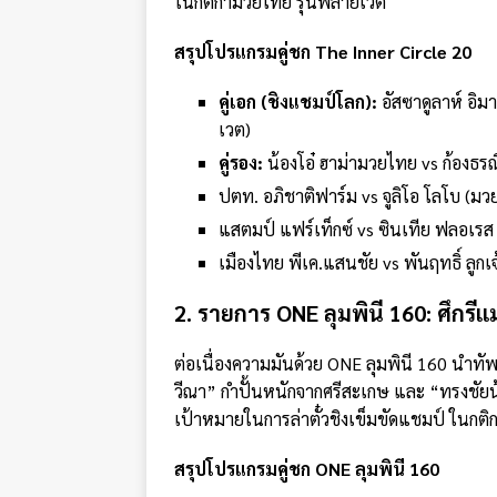
ในกติกามวยไทย รุ่นฟลายเวต
สรุปโปรแกรมคู่ชก The Inner Circle 20
คู่เอก (ชิงแชมป์โลก):
อัสซาดูลาห์ อิ
เวต)
คู่รอง:
น้องโอ๋ ฮาม่ามวยไทย vs ก้องธร
ปตท. อภิชาติฟาร์ม vs จูลิโอ โลโบ (ม
แสตมป์ แฟร์เท็กซ์ vs ซินเทีย ฟลอเร
เมืองไทย พีเค.แสนชัย vs พันฤทธิ์ ลูก
2. รายการ ONE ลุมพินี 160: ศึกรีแม
ต่อเนื่องความมันด้วย ONE ลุมพินี 160 นำทัพโ
วีณา” กำปั้นหนักจากศรีสะเกษ และ “ทรงชัยน้
เป้าหมายในการล่าตั๋วชิงเข็มขัดแชมป์ ในกต
สรุปโปรแกรมคู่ชก ONE ลุมพินี 160