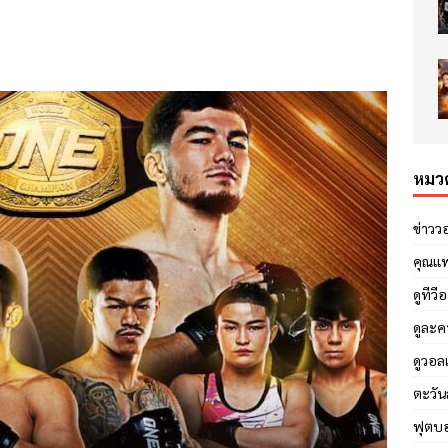
หมวด
ข่าวว
คุณแ
ดูทีวี
ดูละค
ดูวอล
ตะวัน
ฟุตบ