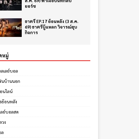
ส.ค. 69) ฟ้าเจอบันทึกลับ
ยอร์ช
ธาตรี EP.17 ย้อนหลัง (3 ส.ค.
69) ธาตรีบู๊แหลก วิจารณ์ฮุบ
กิจการ
หมู่
อลเลย์บอล
ฟนบ้านนอก
ออนไลน์
รย้อนหลัง
เลย์บอลสด
ลวง
อล