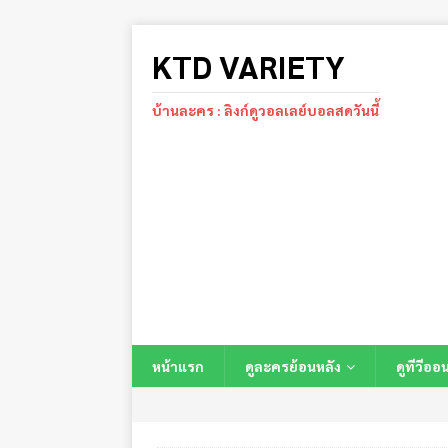
KTD VARIETY
บ้านละคร : ลิงก์ดูวอลเลย์บอลสดวันนี้
หน้าแรก
ดูละครย้อนหลัง
ดูทีวีออ