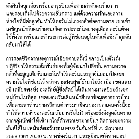
ตัดสินใจบุกเดี่ยวพร้อมอาวุธปืนเพื่อตามล่าตัวคนร้าย การ
แกะรอยเต็มไปด้วยความอันตราย แต่ด้วยความรักและความ
ห่วงใยที่มีต่อลูกจัน ทำให้ตะวันไม่เกรงกลัวต่อความตาย เขาเข้า
เผชิญหน้ากับคนร้ายจนเกิดการปะทะกันอย่างดุเดือด ตะวันต้อง
ใช้ทั้งไหวพริบและทักษะการต่อสู้ที่ซ่อนอยู่ในตัวเพื่อชิงตัวลูกจัน
กลับมาให้ได้
การรอดชีวิตจากเหตุการณ์เฉียดตายครั้งนี้ กลายเป็นตัวเร่ง
ปฏิกิริยาให้ความสัมพันธ์ของทั้งคู่พัฒนาไปอีกขั้น ความหวาด
กลัวที่จะสูญเสียกันและกันทำให้ตะวันและลูกจันยอมเปิดเผย
ความในใจที่ซ่อนไว้ ทว่าความสงบสุขก็ยังมาไม่ถึง เมื่อ
เขตแดน
(บี เสถียรพงษ์)
องครักษ์ผู้ซื่อสัตย์ ได้เดินทางมาเหยียบถึงเขต
หมู่บ้านในที่สุด! เขตแดนเริ่มเดินหน้าสืบหาข้อมูลจากชาวบ้าน
เพื่อตามหาท่านชายรวีกานต์ การมาเยือนของเขตแดนครั้งนี้จะ
ทำให้ความจำของตะวันกลับมาหรือไม่? หรือจะยิ่งดึงดูดอันตราย
จากกลุ่มนักฆ่าให้เข้ามาใกล้ตัวพวกเขามากขึ้น? ติดตามชมความ
มันส์ได้ใน
เหมันต์ตะวันรอน EP.9
วันจันทร์ที่ 22 มิถุนายน
2569 เวลา 20.30 น. ทางช่องวัน 31 และดูย้อนหลังทางแอป