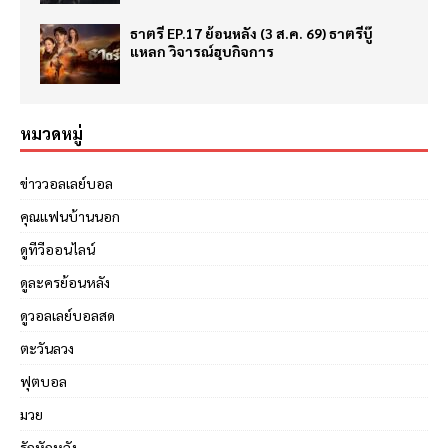
ธาตรี EP.17 ย้อนหลัง (3 ส.ค. 69) ธาตรีบู๊
แหลก วิจารณ์ฮุบกิจการ
หมวดหมู่
ข่าววอลเลย์บอล
คุณแฟนบ้านนอก
ดูทีวีออนไลน์
ดูละครย้อนหลัง
ดูวอลเลย์บอลสด
ตะวันลวง
ฟุตบอล
มวย
รักหักหลัง