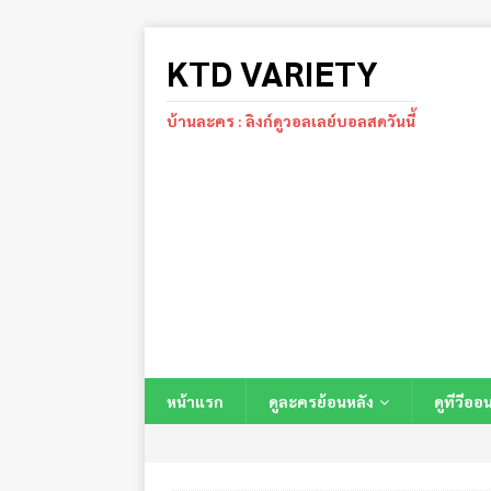
KTD VARIETY
บ้านละคร : ลิงก์ดูวอลเลย์บอลสดวันนี้
หน้าแรก
ดูละครย้อนหลัง
ดูทีวีออ