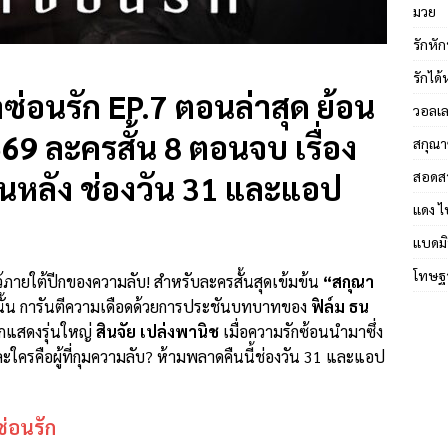
มวย
รักหัก
รักได
ซ่อนรัก EP.7 ตอนล่าสุด ย้อน
วอลเล
9 ละครสั้น 8 ตอนจบ เรื่อง
สกุณา
สอดส
อนหลัง ช่องวัน 31 และแอป
แดง ไ
แบดมิ
โทษฐา
้ภายใต้ปีกของความลับ! สำหรับละครสั้นสุดเข้มข้น
“สกุณา
านั้น การันตีความเดือดด้วยการประชันบทบาทของ
ฟิล์ม ธน
กแสดงรุ่นใหญ่
สินจัย เปล่งพานิช
เมื่อความรักซ้อนนำมาซึ่ง
ละใครคือผู้ที่กุมความลับ? ห้ามพลาดคืนนี้ช่องวัน 31 และแอป
่อนรัก