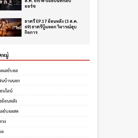
ส.ค. 69) ฟ้าเจอบันทึกลับ
ยอร์ช
ธาตรี EP.17 ย้อนหลัง (3 ส.ค.
69) ธาตรีบู๊แหลก วิจารณ์ฮุบ
กิจการ
หมู่
อลเลย์บอล
ฟนบ้านนอก
ออนไลน์
รย้อนหลัง
เลย์บอลสด
ลวง
อล