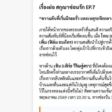
เรื่องย่อ สกุณาซ่อนรัก EP.7
“ความลับที่เริ่มมีรอยรั่ว และเหตุระทึกกล
ภายใต้หน้ากากของครอบครัวที่แสนดี ความจริ
ความสัมพันธ์พี่น้องเริ่มชัดเจนขึ้น เมื่อ
โทน (
เพิ่ม (ฟิล์ม ธนภัทร)
ความสงสัยนำไปสู่การตั้
เรื่องราวด้วยตัวเอง โดยพุ่งเป้าไปที่การเข้า
อาจซ่อนไว้
ทางด้าน
เซิน (เพิร์ธ วีริณฐ์ศรา)
ที่ยังคงต้อ
โทนอีกครั้งท่ามกลางบรรยากาศที่เต็มไปด้วยควา
เรื่องราวกลับพลิกผันและทวีความตื่นเต้นขึ้นไ
บ้านแตกตื่นและแห่กันไปมุงดู เหตุการณ์สุดช็อ
ไว้ในกรงทองแห่งนี้หรือไม่? ติดตามความเข้มข
พฤษภาคม 2569 เวลา 20.30 น. ทางช่องวัน 