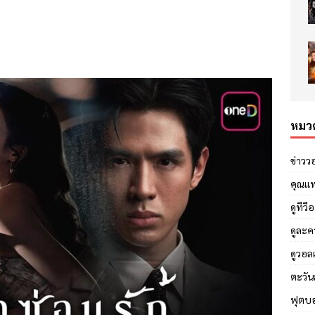
หมวด
ข่าวว
คุณแ
ดูทีวี
ดูละค
ดูวอล
ตะวัน
ฟุตบ