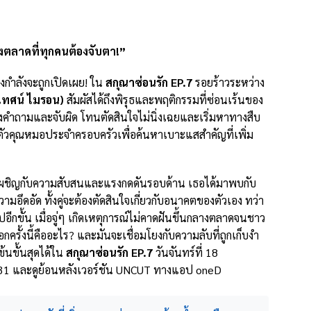
างตลาดที่ทุกคนต้องจับตา!”
งกำลังจะถูกเปิดเผย! ใน
สกุณาซ่อนรัก EP.7
รอยร้าวระหว่าง
เทศน์ ไมรอน)
สัมผัสได้ถึงพิรุธและพฤติกรรมที่ซ่อนเร้นของ
งคำถามและจับผิด โทนตัดสินใจไม่นิ่งเฉยและเริ่มหาทางสืบ
ถึงตัวคุณหมอประจำครอบครัวเพื่อค้นหาเบาะแสสำคัญที่เพิ่ม
งเผชิญกับความสับสนและแรงกดดันรอบด้าน เธอได้มาพบกับ
มอึดอัด ทั้งคู่จะต้องตัดสินใจเกี่ยวกับอนาคตของตัวเอง ทว่า
ปอีกขั้น เมื่อจู่ๆ เกิดเหตุการณ์ไม่คาดฝันขึ้นกลางตลาดจนชาว
กครั้งนี้คืออะไร? และมันจะเชื่อมโยงกับความลับที่ถูกเก็บงำ
้นขั้นสุดได้ใน
สกุณาซ่อนรัก EP.7
วันจันทร์ที่ 18
31 และดูย้อนหลังเวอร์ชัน UNCUT ทางแอป oneD