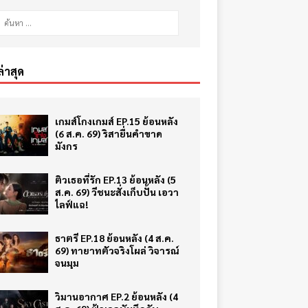
ล่าสุด
เกมส์โกงเกมส์ EP.15 ย้อนหลัง
(6 ส.ค. 69) ริสายื่นคำขาด
มังกร
ติวเธอที่รัก EP.13 ย้อนหลัง (5
ส.ค. 69) วีชนะสั่งเก็บปั้น เอวา
ไลฟ์แฉ!
ธาตรี EP.18 ย้อนหลัง (4 ส.ค.
69) ทายาทตัวจริงโผล่ วิจารณ์
จนมุม
วิมานอากาศ EP.2 ย้อนหลัง (4