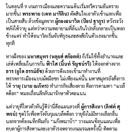
ในตอนที่ 9 เกมการเมืองและความแค้นเริ่มทวีความอันตราย
มากขึ้น!
พระพาย (เคท มาริลิน)
ตัดสินใจเอาตัวเข้าแลกเพื่อ
เป็นสายสืบ ล้วงข้อมูลจาก
ผู้กองอนาวิล (ป๊อป ฐากูร)
หวังระวัง
หลังให้วายุ แต่ทว่าความพยายามที่ล้นเกินไปกลับกลายเป็นหอก
ข้างแคร่ ทำให้อนาวิลเริ่มจับพิรุธและสงสัยในตัวเธอมากขึ้น
ทุกที
ทางฝั่งของ
มหาสมุทร (หลุยส์ สก๊อตต์)
ก็เริ่มใช้ทั้งอำนาจและ
เล่ห์เหลี่ยมในการกัน
ฟ้าใส (มิ้นท์ รัญชน์รวี)
ให้ออกห่างจาก
ธาร (ยูโด ธรรม์ธัช)
ด้วยการดึงเธอเข้ามาทำงานที่
พรรคการเมืองแบบมัดมือชก ไม่เพียงแค่นั้น มหาสมุทรยังสั่งการ
ให้
วายุ (นาย ณภัทร)
ทำภารกิจเสี่ยงตาย คือการตามหา “แบล็
คด็อก” หมอเถื่อนลึกลับมารักษาหัวคะแนน
แต่วายุที่ไหวตัวทันรู้ดีว่านี่คือแผนลวงที่
ผู้การสิงหา (ลิฟต์ สุ
พจน์)
ขุดไว้เพื่อหวังจับกุมแบล็คด็อก วายุจึงไม่มีทางเลือกอื่น
นอกจากต้องแท็กทีมกับ “แก๊งหมาบ้า” วางแผนซ้อนแผนเพื่อ
ตบตาผู้การสิงหาและเอาตัวรอดจากเกมมรณะครั้งนี้! ติดตาม