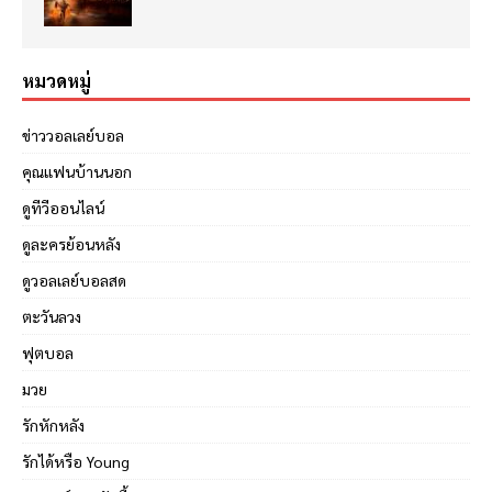
หมวดหมู่
ข่าววอลเลย์บอล
คุณแฟนบ้านนอก
ดูทีวีออนไลน์
ดูละครย้อนหลัง
ดูวอลเลย์บอลสด
ตะวันลวง
ฟุตบอล
มวย
รักหักหลัง
รักได้หรือ Young