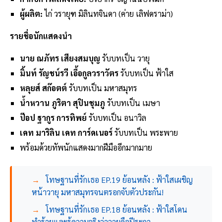
ผู้ผลิต:
ไก่ วรายุฑ มิลินทจินดา (ค่าย เลิฟดราม่า)
รายชื่อนักแสดงนำ
นาย ณภัทร เสียงสมบุญ
รับบทเป็น วายุ
มิ้นท์ รัญชน์รวี เอื้อกูลวราวัตร
รับบทเป็น ฟ้าใส
หลุยส์ สก๊อตต์
รับบทเป็น มหาสมุทร
น้ำหวาน ภูริตา สุปินชุมภู
รับบทเป็น เมษา
ป๊อป ฐากูร การทิพย์
รับบทเป็น อนาวิล
เคท มาริลิน เคท การ์ดเนอร์
รับบทเป็น พระพาย
พร้อมด้วยทัพนักแสดงมากฝีมืออีกมากมาย
→
โทษฐานที่รักเธอ EP.19 ย้อนหลัง : ฟ้าใสเผชิญ
หน้าวายุ มหาสมุทรจนตรอกจับตัวประกัน!
→
โทษฐานที่รักเธอ EP.18 ย้อนหลัง : ฟ้าใสโดน
ทำร้ายและรู้ความจริงว่าวายุคือปีระกา