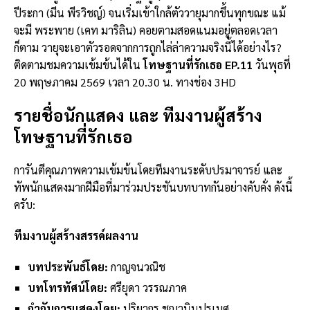
ปีระกา (มีน พีรวิชญ์) จนเริ่มเข้าใกล้ตัววายุมากขึ้นทุกขณะ แม้
จะมี พระพาย (เคท มาริลิน) คอยตามสอดแนมอยู่ตลอดเวลา
ก็ตาม วายุจะเอาตัวรอดจากการถูกไล่ล่าความจริงนี้ได้อย่างไร?
ติดตามชมความเข้มข้นได้ใน
โทษฐานที่รักเธอ EP.11
วันพุธที่
20 พฤษภาคม 2569 เวลา 20.30 น. ทางช่อง 3HD
รายชื่อนักแสดง และ ทีมงานผู้สร้าง
โทษฐานที่รักเธอ
การันตีคุณภาพความเข้มข้นโดยทีมงานระดับปรมาจารย์ และ
ทัพนักแสดงมากฝีมือที่มาร่วมประชันบทบาทกันอย่างคับคั่ง ดังนี้
ครับ:
ทีมงานผู้สร้างสรรค์ผลงาน
บทประพันธ์โดย:
กาญจนวณิช
บทโทรทัศน์โดย:
ศรียุดา วรรณภาค
กำกับการแสดงโดย:
ปริยากร ชญานินปรเมศ