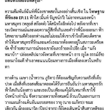
แค้นที่ใกล้ถึงบทสรุป!”
ความสัมพันธ์ฉันท์พี่น้องขาดสะบั้นลงอย่างสิ้นเชิง! ใน
โทษฐาน
ที่รักเธอ EP.11
ฟ้าใส (มิ้นท์ รัญชน์รวี) ไม่อาจทนมองหน้า
มหาสมุทร (หลุยส์ สก๊อตต์) ได้สนิทใจอีกต่อไป หลังจากที่เขา
ระเบิดอารมณ์และเผยความรู้สึกที่เกินเลยคำว่าพี่น้องออกมา ฟ้า
ใสพยายามตีตัวออกห่างและไม่ยอมให้เขาเข้าใกล้โดยเด็ดขาด
ทำให้มหาสมุทรที่รักและแคร์เธอมากต้องตกอยู่ในสภาวะเครียด
จัด ซ้ำร้ายสถานการณ์ของเขายังเลวร้ายลงไปอีก เมื่อ “แก๊ง
หมาบ้า” ปล่อยคลิปฉาวจังหวะที่เขาชกหน้า ธาร (ยูโด ธรรม์ธัช)
ออกมาโจมตี ทำเอาคะแนนนิยมทางการเมืองดิ่งลงเหวในพริบ
ตา
ทางด้าน เมษา (น้ำหวาน ภูริตา) ก็ต้องเผชิญกับความจริงที่เจ็บ
ปวด เมื่อสิ่งที่เธอสงสัยมาตลอดได้รับการยืนยันว่า มหาสมุทรรัก
ฟ้าใสเกินน้องสาว และเธอเป็นเพียงแค่ไม้กันหมาที่เขาใช้
บังหน้าเท่านั้น ซึ่งความวอดวายทั้งหมดนี้ ล้วนเป็นผลงานการ
วางแผนล้างแค้นอันแยบยลของ วายุ (นาย ณภัทร)! ขณะ
เดียวกัน ผู้กองอนาวิล (ป๊อป ฐากูร) ก็ยังคงเดินหน้าสืบสาวคดีของ