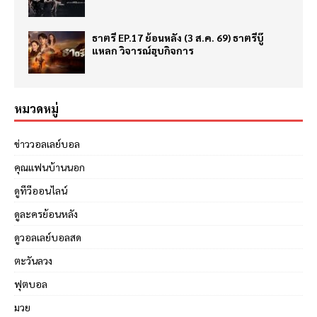
ธาตรี EP.17 ย้อนหลัง (3 ส.ค. 69) ธาตรีบู๊
แหลก วิจารณ์ฮุบกิจการ
หมวดหมู่
ข่าววอลเลย์บอล
คุณแฟนบ้านนอก
ดูทีวีออนไลน์
ดูละครย้อนหลัง
ดูวอลเลย์บอลสด
ตะวันลวง
ฟุตบอล
มวย