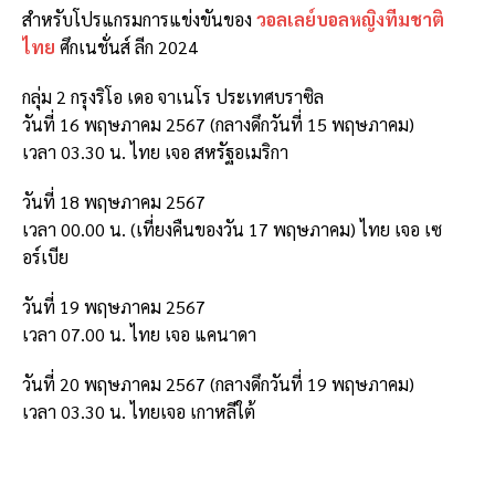
สำหรับโปรแกรมการแข่งขันของ
วอลเลย์บอลหญิงทีมชาติ
ไทย
ศึกเนชั่นส์ ลีก 2024
กลุ่ม 2 กรุงริโอ เดอ จาเนโร ประเทศบราซิล
วันที่ 16 พฤษภาคม 2567 (กลางดึกวันที่ 15 พฤษภาคม)
เวลา 03.30 น. ไทย เจอ สหรัฐอเมริกา
วันที่ 18 พฤษภาคม 2567
เวลา 00.00 น. (เที่ยงคืนของวัน 17 พฤษภาคม) ไทย เจอ เซ
อร์เบีย
วันที่ 19 พฤษภาคม 2567
เวลา 07.00 น. ไทย เจอ แคนาดา
วันที่ 20 พฤษภาคม 2567 (กลางดึกวันที่ 19 พฤษภาคม)
เวลา 03.30 น. ไทยเจอ เกาหลีใต้