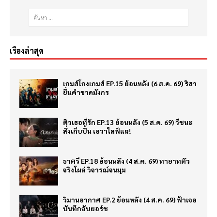
เรื่องล่าสุด
เกมส์โกงเกมส์ EP.15 ย้อนหลัง (6 ส.ค. 69) ริสา
ยื่นคำขาดมังกร
ติวเธอที่รัก EP.13 ย้อนหลัง (5 ส.ค. 69) วีชนะ
สั่งเก็บปั้น เอวาไลฟ์แฉ!
ธาตรี EP.18 ย้อนหลัง (4 ส.ค. 69) ทายาทตัว
จริงโผล่ วิจารณ์จนมุม
วิมานอากาศ EP.2 ย้อนหลัง (4 ส.ค. 69) ฟ้าเจอ
บันทึกลับยอร์ช