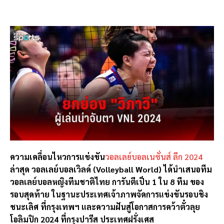
ความเคลื่อนไหวการแข่งขัน
วอลเลย์บอลเนชั่นส์ ลีก 2024
ล่าสุด วอลเลย์บอลเวิลด์ (Volleyball World) ได้นำเสนอทีม
วอลเลย์บอลหญิงทีมชาติไทย การันตีเป็น 1 ใน 8 ทีม ของ
รอบสุดท้าย ในฐานะประเทศเจ้าภาพจัดการแข่งขันรอบชิง
ชนะเลิศ ที่กรุงเทพฯ และความฝันสู่โอกาสการคว้าตั๋วลุย
โอลิมปิก 2024 ที่กรุงปารีส ประเทศฝรั่งเศส