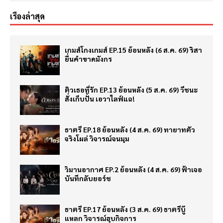
เรื่องล่าสุด
เกมส์โกงเกมส์ EP.15 ย้อนหลัง (6 ส.ค. 69) ริสา
ยื่นคำขาดมังกร
ติวเธอที่รัก EP.13 ย้อนหลัง (5 ส.ค. 69) วีชนะ
สั่งเก็บปั้น เอวาไลฟ์แฉ!
ธาตรี EP.18 ย้อนหลัง (4 ส.ค. 69) ทายาทตัว
จริงโผล่ วิจารณ์จนมุม
วิมานอากาศ EP.2 ย้อนหลัง (4 ส.ค. 69) ฟ้าเจอ
บันทึกลับยอร์ช
ธาตรี EP.17 ย้อนหลัง (3 ส.ค. 69) ธาตรีบู๊
แหลก วิจารณ์ฮุบกิจการ