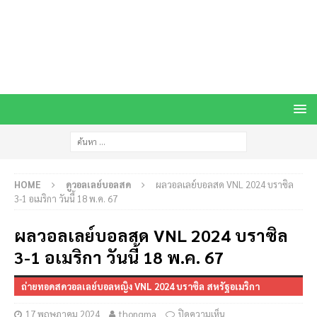
HOME
ดูวอลเลย์บอลสด
ผลวอลเลย์บอลสด VNL 2024 บราซิล
3-1 อเมริกา วันนี้ 18 พ.ค. 67
ผลวอลเลย์บอลสด VNL 2024 บราซิล
3-1 อเมริกา วันนี้ 18 พ.ค. 67
ถ่ายทอดสดวอลเลย์บอลหญิง VNL 2024 บราซิล สหรัฐอเมริกา
17 พฤษภาคม 2024
thongma
ปิดความเห็น