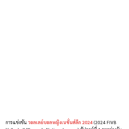
การแข่งขัน
วอลเลย์บอลหญิงเนชั่นส์ลีก 2024
(2024 FIVB