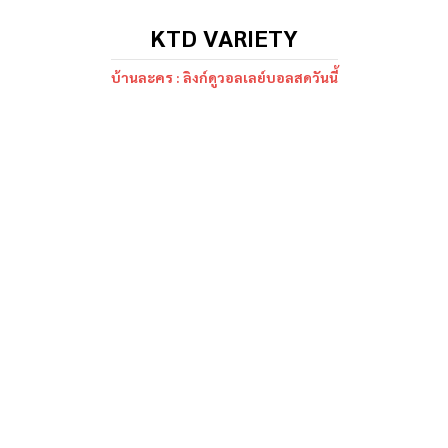
KTD VARIETY
บ้านละคร : ลิงก์ดูวอลเลย์บอลสดวันนี้