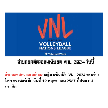
ถ่ายทอดสดวอลเลย์บอล
หญิงเนชั่นส์ลีก VNL 2024 ระหว่าง
ไทย vs เซอร์เบีย วันที่ 19 พฤษภาคม 2567 ที่ประเทศ
บราซิล