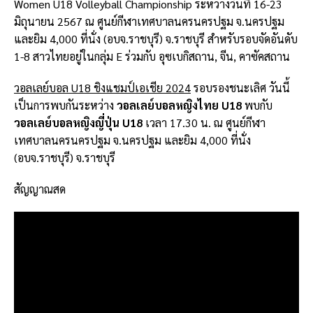
Women U18 Volleyball Championship ระหว่างวันที่ 16-23
มิถุนายน 2567 ณ ศูนย์กีฬาเทศบาลนครนครปฐม จ.นครปฐม
และยิม 4,000 ที่นั่ง (อบจ.ราชบุรี) จ.ราชบุรี สำหรับรอบจัดอันดับ
1-8 สาวไทยอยู่ในกลุ่ม E ร่วมกับ อุซเบกิสถาน, จีน, คาซัคสถาน
วอลเลย์บอล U18 ชิงแชมป์เอเชีย 2024
รอบรองชนะเลิศ วันนี้
เป็นการพบกันระหว่าง
วอลเลย์บอลหญิงไทย U18
พบกับ
วอลเลย์บอลหญิงญี่ปุ่น U18
เวลา 17.30 น. ณ ศูนย์กีฬา
เทศบาลนครนครปฐม จ.นครปฐม และยิม 4,000 ที่นั่ง
(อบจ.ราชบุรี) จ.ราชบุรี
สัญญาณสด