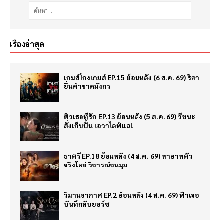
เรื่องล่าสุด
เกมส์โกงเกมส์ EP.15 ย้อนหลัง (6 ส.ค. 69) ริสา
ยื่นคำขาดมังกร
ติวเธอที่รัก EP.13 ย้อนหลัง (5 ส.ค. 69) วีชนะ
สั่งเก็บปั้น เอวาไลฟ์แฉ!
ธาตรี EP.18 ย้อนหลัง (4 ส.ค. 69) ทายาทตัว
จริงโผล่ วิจารณ์จนมุม
วิมานอากาศ EP.2 ย้อนหลัง (4 ส.ค. 69) ฟ้าเจอ
บันทึกลับยอร์ช