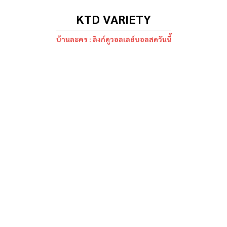
KTD VARIETY
บ้านละคร : ลิงก์ดูวอลเลย์บอลสดวันนี้