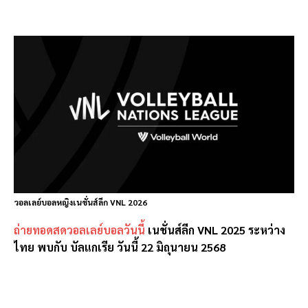
วอลเลย์บอลหญิงเนชั่นส์ลีก VNL 2026
ถ่ายทอดสดวอลเลย์บอลวันนี้
เนชั่นส์ลีก VNL 2025 ระหว่าง
ไทย พบกับ บัลแกเรีย วันนี้ 22 มิถุนายน 2568