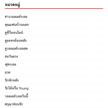
หมวดหมู่
ข่าววอลเลย์บอล
คุณแฟนบ้านนอก
ดูทีวีออนไลน์
ดูละครย้อนหลัง
ดูวอลเลย์บอลสด
ตะวันลวง
ฟุตบอล
มวย
รักหักหลัง
รักได้หรือ Young
วอลเลย์บอลวันนี้
สกุณาซ่อนรัก