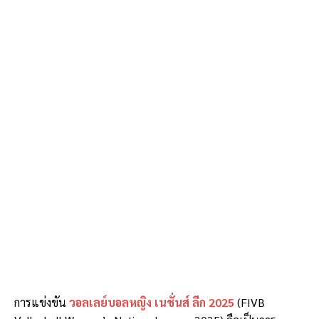
การแข่งขัน
วอลเลย์บอลหญิง เนชั่นส์ ลีก 2025
(FIVB