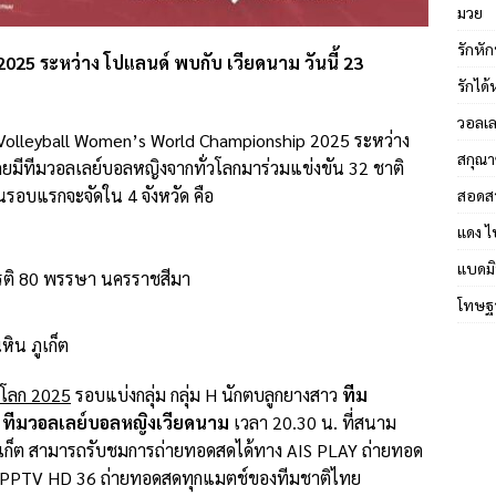
มวย
รักหัก
025 ระหว่าง โปแลนด์ พบกับ เวียดนาม วันนี้ 23
รักได
วอลเล
olleyball Women’s World Championship 2025 ระหว่าง
สกุณา
 โดยมีทีมวอลเลย์บอลหญิงจากทั่วโลกมาร่วมแข่งขัน 32 ชาติ
รอบแรกจะจัดใน 4 จังหวัด คือ
สอดส
แดง ไ
แบดมิ
รติ 80 พรรษา นครราชสีมา
โทษฐา
หิน ภูเก็ต
์โลก 2025
รอบแบ่งกลุ่ม กลุ่ม H นักตบลูกยางสาว
ทีม
บ
ทีมวอลเลย์บอลหญิงเวียดนาม
เวลา 20.30 น. ที่สนาม
 ภูเก็ต สามารถรับชมการถ่ายทอดสดได้ทาง AIS PLAY ถ่ายทอด
ะ PPTV HD 36 ถ่ายทอดสดทุกแมตช์ของทีมชาติไทย