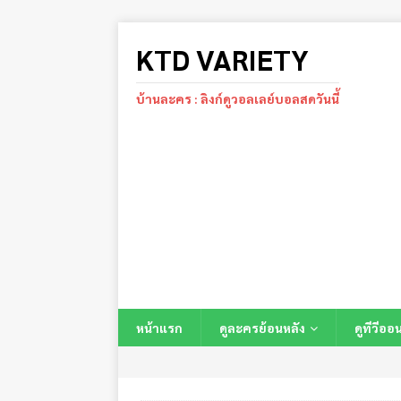
KTD VARIETY
บ้านละคร : ลิงก์ดูวอลเลย์บอลสดวันนี้
หน้าแรก
ดูละครย้อนหลัง
ดูทีวีออ