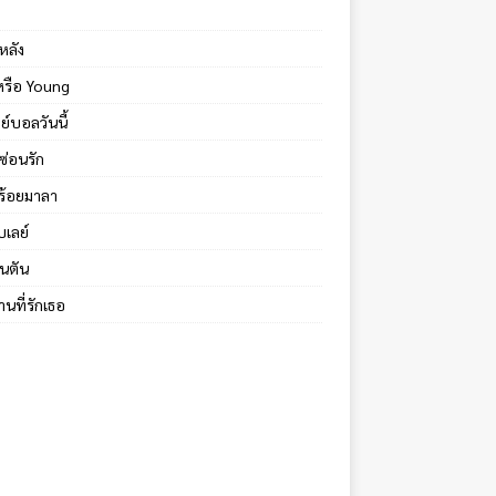
หลัง
้หรือ Young
ย์บอลวันนี้
ซ่อนรัก
ร้อยมาลา
บเลย์
นตัน
นที่รักเธอ