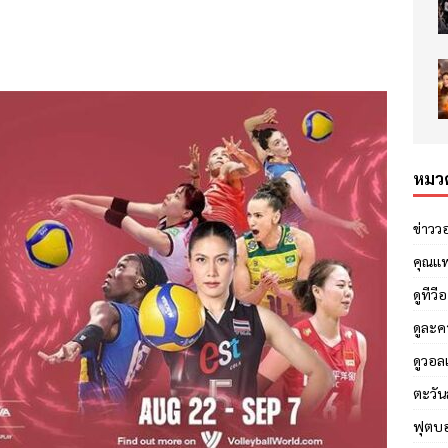
หมวด
ข่าวว
คุณแ
ดูทีวี
ดูละค
ดูวอล
ตะวัน
ฟุตบ