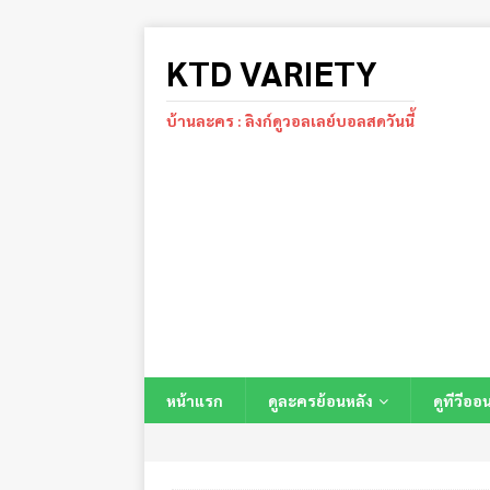
KTD VARIETY
บ้านละคร : ลิงก์ดูวอลเลย์บอลสดวันนี้
หน้าแรก
ดูละครย้อนหลัง
ดูทีวีออ