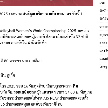
มวย
รักหัก
025 ระหว่าง สหรัฐอเมริกา พบกับ แคนาดา วันนี้ 1
รักได
วอลเล
olleyball Women’s World Championship 2025 ระหว่าง
สกุณา
 โดยมีทีมวอลเลย์บอลหญิงจากทั่วโลกมาร่วมแข่งขัน 32 ชาติ
รอบแรกจะจัดใน 4 จังหวัด คือ
สอดส
แดง ไ
แบดมิ
รติ 80 พรรษา นครราชสีมา
โทษฐา
หิน ภูเก็ต
์โลก 2025
รอบ 16 ทีมสุดท้าย นักตบลูกยางสาว
ทีม
บกับ
ทีมวอลเลย์บอลหญิงแคนาดา
เวลา 17.00 น. ที่สนาม
ถรับชมการถ่ายทอดสดได้ทาง AIS PLAY ถ่ายทอดสดครบทั้ง
 36 ถ่ายทอดสดทุกแมตช์ของทีมชาติไทย