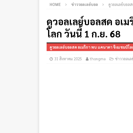
HOME
ข่าววอลเลย์บอล
ดูวอลเลย์บอลสด
ดูวอลเลย์บอลสด อเม
โลก วันนี้ 1 ก.ย. 68
ดูวอลเลย์บอลสด อเมริกา พบ แคนาดา ชิงแชมป์โล
31 สิงหาคม 2025
thongma
ข่าววอลเล