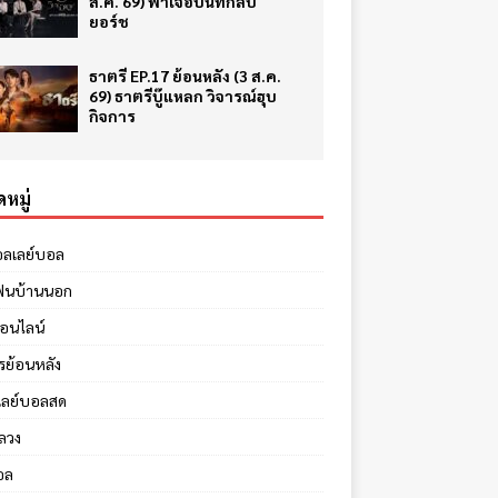
ส.ค. 69) ฟ้าเจอบันทึกลับ
ยอร์ช
ธาตรี EP.17 ย้อนหลัง (3 ส.ค.
69) ธาตรีบู๊แหลก วิจารณ์ฮุบ
กิจการ
หมู่
อลเลย์บอล
ฟนบ้านนอก
ออนไลน์
รย้อนหลัง
เลย์บอลสด
ลวง
อล