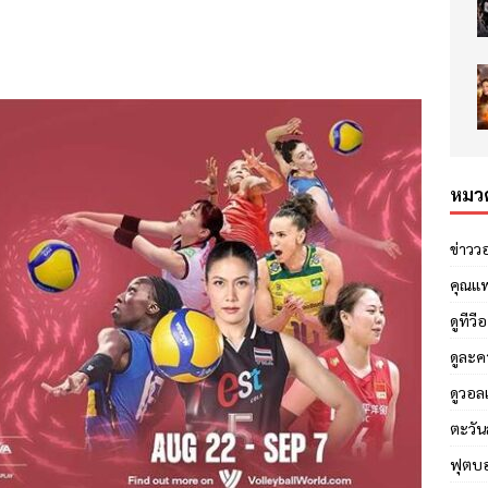
หมวด
ข่าวว
คุณแ
ดูทีวี
ดูละค
ดูวอล
ตะวัน
ฟุตบ