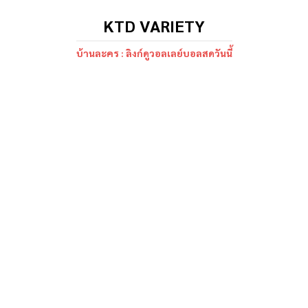
KTD VARIETY
บ้านละคร : ลิงก์ดูวอลเลย์บอลสดวันนี้