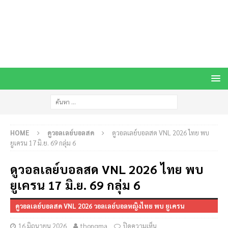
HOME
ดูวอลเลย์บอลสด
ดูวอลเลย์บอลสด VNL 2026 ไทย พบ
ยูเครน 17 มิ.ย. 69 กลุ่ม 6
ดูวอลเลย์บอลสด VNL 2026 ไทย พบ
ยูเครน 17 มิ.ย. 69 กลุ่ม 6
ดูวอลเลย์บอลสด VNL 2026 วอลเลย์บอลหญิงไทย พบ ยูเครน
16 มิถุนายน 2026
thongma
ปิดความเห็น