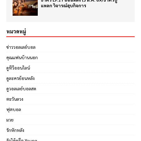
แหลก วิจารณ์ฮุบกิจการ
หมวดหมู่
ข่าววอลเลย์บอล
คุณแฟนบ้านนอก
ดูทีวีออนไลน์
ดูละครย้อนหลัง
ดูวอลเลย์บอลสด
ตะวันลวง
ฟุตบอล
มวย
รักหักหลัง
รักได้หรือ Young