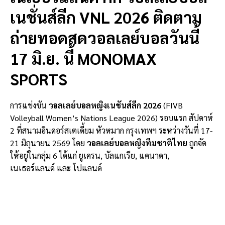
เนชั่นส์ลีก VNL 2026 ติดตาม
ถ่ายทอดสดวอลเลย์บอลวันนี้
17 มิ.ย. นี้ MONOMAX
SPORTS
การแข่งขัน
วอลเลย์บอลหญิงเนชันส์ลีก 2026
(FIVB
Volleyball Women’s Nations League 2026) รอบแรก สัปดาห์
2 ที่สนามอินดอร์สเตเดี้ยม หัวหมาก กรุงเทพฯ ระหว่างวันที่ 17-
21 มิถุนายน 2569 โดย
วอลเลย์บอลหญิงทีมชาติไทย
ถูกจัด
ให้อยู่ในกลุ่ม 6 ได้แก่ ยูเครน, บัลแกเรีย, แคนาดา,
เนเธอร์แลนด์ และ โปแลนด์