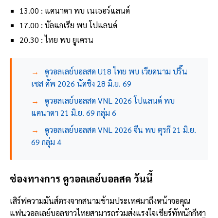
13.00 : แคนาดา พบ เนเธอร์แลนด์
17.00 : บัลแกเรีย พบ โปแลนด์
20.30 : ไทย พบ ยูเครน
→
ดูวอลเลย์บอลสด U18 ไทย พบ เวียดนาม ปริ๊น
เซส คัพ 2026 นัดชิง 28 มิ.ย. 69
→
ดูวอลเลย์บอลสด VNL 2026 โปแลนด์ พบ
แคนาดา 21 มิ.ย. 69 กลุ่ม 6
→
ดูวอลเลย์บอลสด VNL 2026 จีน พบ ตุรกี 21 มิ.ย.
69 กลุ่ม 4
ช่องทางการ ดูวอลเลย์บอลสด วันนี้
เสิร์ฟความมันส์ตรงจากสนามข้ามประเทศมาถึงหน้าจอคุณ
แฟนวอลเลย์บอลชาวไทยสามารถร่วมส่งแรงใจเชียร์ทัพนักกีฬา