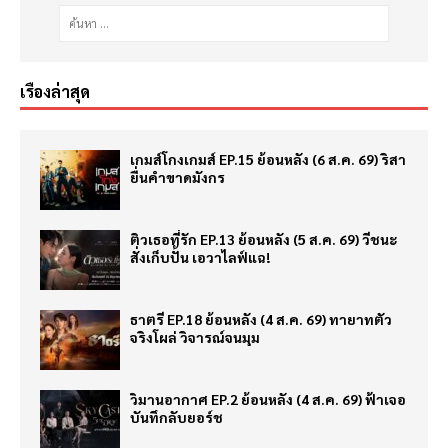
เรื่องล่าสุด
เกมส์โกงเกมส์ EP.15 ย้อนหลัง (6 ส.ค. 69) ริสา
ยื่นคำขาดมังกร
ติวเธอที่รัก EP.13 ย้อนหลัง (5 ส.ค. 69) วีชนะ
สั่งเก็บปั้น เอวาไลฟ์แฉ!
ธาตรี EP.18 ย้อนหลัง (4 ส.ค. 69) ทายาทตัว
จริงโผล่ วิจารณ์จนมุม
วิมานอากาศ EP.2 ย้อนหลัง (4 ส.ค. 69) ฟ้าเจอ
บันทึกลับยอร์ช