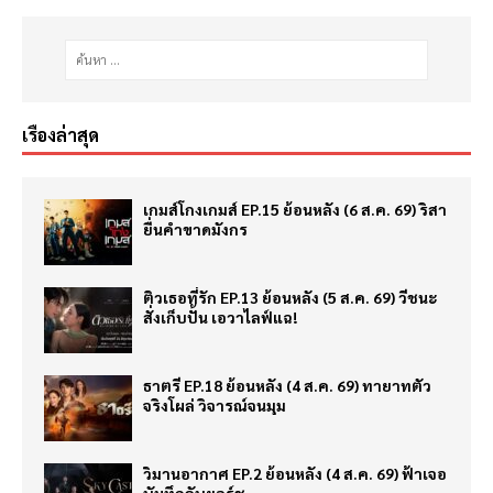
เรื่องล่าสุด
เกมส์โกงเกมส์ EP.15 ย้อนหลัง (6 ส.ค. 69) ริสา
ยื่นคำขาดมังกร
ติวเธอที่รัก EP.13 ย้อนหลัง (5 ส.ค. 69) วีชนะ
สั่งเก็บปั้น เอวาไลฟ์แฉ!
ธาตรี EP.18 ย้อนหลัง (4 ส.ค. 69) ทายาทตัว
จริงโผล่ วิจารณ์จนมุม
วิมานอากาศ EP.2 ย้อนหลัง (4 ส.ค. 69) ฟ้าเจอ