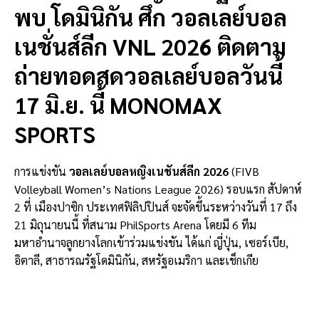
พบ โดมินิกัน ศึก วอลเลย์บอล
เนชั่นส์ลีก VNL 2026 ติดตาม
ถ่ายทอดสดวอลเลย์บอลวันนี้
17 มิ.ย. นี้ MONOMAX
SPORTS
การแข่งขัน
วอลเลย์บอลหญิงเนชันส์ลีก 2026
(FIVB
Volleyball Women’s Nations League 2026) รอบแรก สัปดาห์
2 ที่ เมืองปาซิก ประเทศฟิลิปปินส์ จะจัดขึ้นระหว่างวันที่ 17 ถึง
21 มิถุนายนนี้ ที่สนาม PhilSports Arena โดยมี 6 ทีม
มหาอำนาจลูกยางโลกเข้าร่วมแข่งขัน ได้แก่ ญี่ปุ่น, เซอร์เบีย,
อิตาลี, สาธารณรัฐโดมินิกัน, สหรัฐอเมริกา และเช็กเกีย