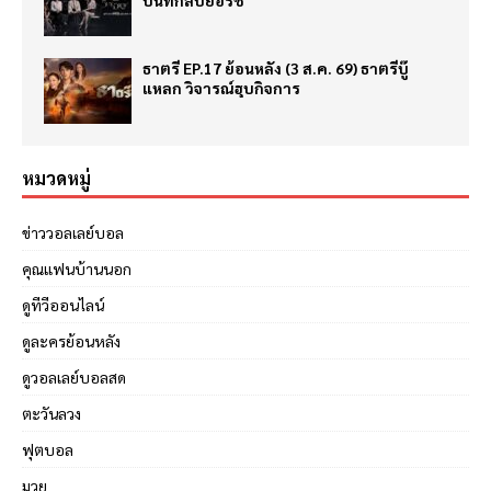
บันทึกลับยอร์ช
ธาตรี EP.17 ย้อนหลัง (3 ส.ค. 69) ธาตรีบู๊
แหลก วิจารณ์ฮุบกิจการ
หมวดหมู่
ข่าววอลเลย์บอล
คุณแฟนบ้านนอก
ดูทีวีออนไลน์
ดูละครย้อนหลัง
ดูวอลเลย์บอลสด
ตะวันลวง
ฟุตบอล
มวย