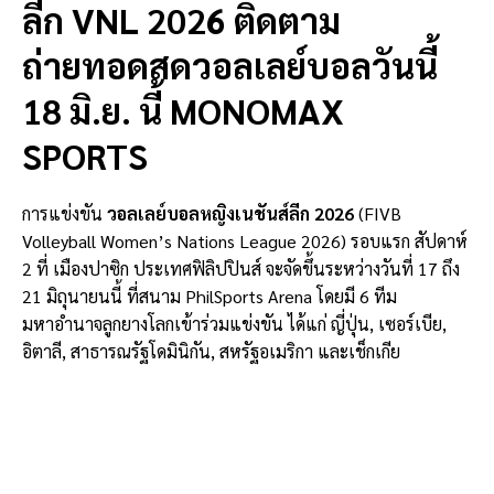
ลีก VNL 2026 ติดตาม
ถ่ายทอดสดวอลเลย์บอลวันนี้
18 มิ.ย. นี้ MONOMAX
SPORTS
การแข่งขัน
วอลเลย์บอลหญิงเนชันส์ลีก 2026
(FIVB
Volleyball Women’s Nations League 2026) รอบแรก สัปดาห์
2 ที่ เมืองปาซิก ประเทศฟิลิปปินส์ จะจัดขึ้นระหว่างวันที่ 17 ถึง
21 มิถุนายนนี้ ที่สนาม PhilSports Arena โดยมี 6 ทีม
มหาอำนาจลูกยางโลกเข้าร่วมแข่งขัน ได้แก่ ญี่ปุ่น, เซอร์เบีย,
อิตาลี, สาธารณรัฐโดมินิกัน, สหรัฐอเมริกา และเช็กเกีย