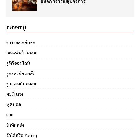
แหลก วิจารณ์ฮุบกิจการ
หมวดหมู่
ข่าววอลเลย์บอล
คุณแฟนบ้านนอก
ดูทีวีออนไลน์
ดูละครย้อนหลัง
ดูวอลเลย์บอลสด
ตะวันลวง
ฟุตบอล
มวย
รักหักหลัง
รักได้หรือ Young