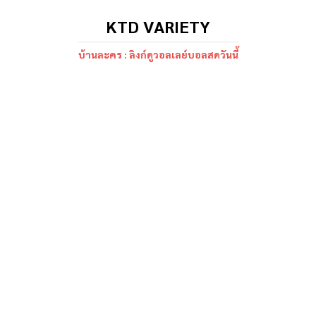
KTD VARIETY
บ้านละคร : ลิงก์ดูวอลเลย์บอลสดวันนี้