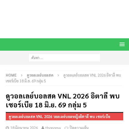
HOME
ดูวอลเลย์บอลสด
ดูวอลเลย์บอลสด VNL 2026 อิตาลี พบ
เซอร์เบีย 18 มิ.ย. 69 กลุ่ม 5
ดูวอลเลย์บอลสด VNL 2026 อิตาลี พบ
เซอร์เบีย 18 มิ.ย. 69 กลุ่ม 5
ดูวอลเลย์บอลสด VNL 2026 วอลเลย์บอลหญิงอิตาลี พบ เซอร์เบีย
18 มิถุนายน 2026
thongma
ปิดความเห็น