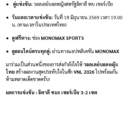
คู่แข่งขัน:
วอลเลย์บอลหญิงสหรัฐอิตาลี พบ เซอร์เบีย
วันและเวลาแข่งขัน:
วันที่ 18 มิถุนายน 2569 เวลา 19.00
น. (ตามเวลาในประเทศไทย)
ดูฟรีทาง:
ช่อง
MONOMAX SPORTS
ดูออนไลน์ครบทุกคู่:
ผ่านทางแอปพลิเคชัน
MONOMAX
มาร่วมเป็นส่วนหนึ่งของการส่งกำลังใจให้
วอลเลย์บอลหญิง
ไทย
สร้างผลงานสุดประทับใจในศึก
VNL 2026
ไปพร้อมกัน
ห้ามพลาดเด็ดขาดครับ!
ผลการแข่งขัน : อิตาลี ชนะ เซอร์เบีย 3-2 เซต