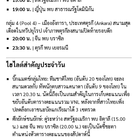
19:00 น.
| ญี่ปุ่น พบ สาธารณรัฐโดมินิกัน
กลุ่ม 4 (Pool 4) – เมืองอังการา, ประเทศตุรกี (Ankara)
สนามสุด
เดือดในทวีปยุโรป เจ้าภาพตุรกีลงสนามปิดท้ายรอบดึก
20:00 น.
| จีน พบ บราซิล
23:30 น.
| ตุรกี พบ เยอรมนี
ไฮไลต์สำคัญประจำวัน
บิ๊กแมตช์กลุ่มไทย
: ทีมชาติไทย (อันดับ 20 ของโลก) จะลง
สนามดวลกับ ทัพนักตบสาวแคนาดา (อันดับ 9 ของโลก) ใน
เวลา 20.30 น. นัดนี้ถือเป็นเกมสำคัญในการเก็บคะแนนเพื่อ
ขยับอันดับตารางคะแนนรวม VNL หลังจากที่สาวไทยเพิ่ง
ปลดล็อกเอาชนะบัลแกเรียมาได้ 3 เซตรวด
ศึกยักษ์ชนยักษ์
: คู่ระหว่าง สหรัฐอเมริกา พบ อิตาลี (15.00
น.) และ จีน พบ บราซิล (20.00 น.) จะเป็นนัดชี้ชะตา
ตำแหน่งหัวตารางคะแนนของสัปดาห์นี้