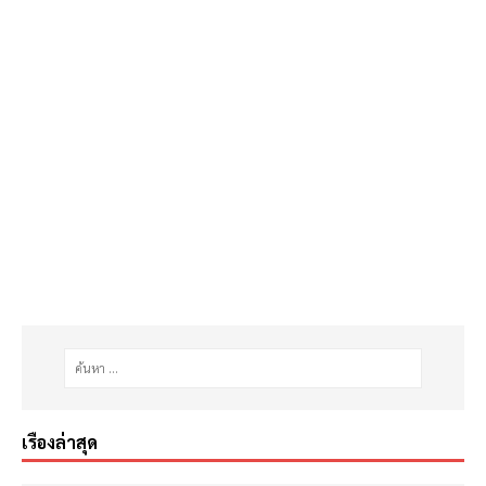
เรื่องล่าสุด