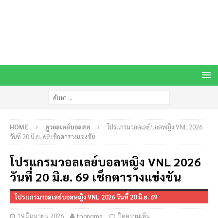
HOME
ดูวอลเลย์บอลสด
โปรแกรมวอลเลย์บอลหญิง VNL 2026
วันที่ 20 มิ.ย. 69 เช็กตารางแข่งขัน
โปรแกรมวอลเลย์บอลหญิง VNL 2026
วันที่ 20 มิ.ย. 69 เช็กตารางแข่งขัน
โปรแกรมวอลเลย์บอลหญิง VNL 2026 วันที่ 20 มิ.ย. 69
19 มิถุนายน 2026
thongma
ปิดความเห็น