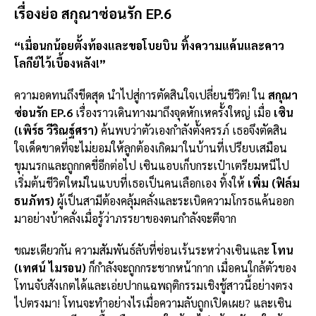
เรื่องย่อ สกุณาซ่อนรัก EP.6
“เมื่อนกน้อยตั้งท้องและขอโบยบิน ทิ้งความแค้นและคาว
โลกีย์ไว้เบื้องหลัง!”
ความอดทนถึงขีดสุด นำไปสู่การตัดสินใจเปลี่ยนชีวิต! ใน
สกุณา
ซ่อนรัก EP.6
เรื่องราวเดินทางมาถึงจุดหักเหครั้งใหญ่ เมื่อ
เซิน
(เพิร์ธ วีริณฐ์ศรา)
ค้นพบว่าตัวเองกำลังตั้งครรภ์ เธอจึงตัดสิน
ใจเด็ดขาดที่จะไม่ยอมให้ลูกต้องเกิดมาในบ้านที่เปรียบเสมือน
ขุมนรกและถูกกดขี่อีกต่อไป เซินแอบเก็บกระเป๋าเตรียมหนีไป
เริ่มต้นชีวิตใหม่ในแบบที่เธอเป็นคนเลือกเอง ทิ้งให้
เพิ่ม (ฟิล์ม
ธนภัทร)
ผู้เป็นสามีต้องคลุ้มคลั่งและระเบิดความโกรธแค้นออก
มาอย่างบ้าคลั่งเมื่อรู้ว่าภรรยาของตนกำลังจะตีจาก
ขณะเดียวกัน ความสัมพันธ์ลับที่ซ่อนเร้นระหว่างเซินและ
โทน
(เทศน์ ไมรอน)
ก็กำลังจะถูกกระชากหน้ากาก เมื่อคนใกล้ตัวของ
โทนจับสังเกตได้และเอ่ยปากแฉพฤติกรรมเชิงชู้สาวนี้อย่างตรง
ไปตรงมา! โทนจะทำอย่างไรเมื่อความลับถูกเปิดเผย? และเซิน