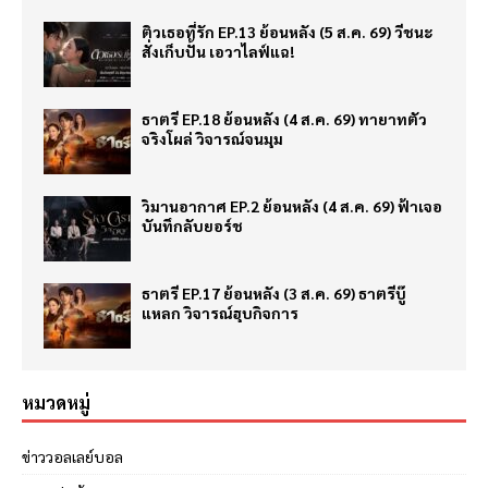
ติวเธอที่รัก EP.13 ย้อนหลัง (5 ส.ค. 69) วีชนะ
สั่งเก็บปั้น เอวาไลฟ์แฉ!
ธาตรี EP.18 ย้อนหลัง (4 ส.ค. 69) ทายาทตัว
จริงโผล่ วิจารณ์จนมุม
วิมานอากาศ EP.2 ย้อนหลัง (4 ส.ค. 69) ฟ้าเจอ
บันทึกลับยอร์ช
ธาตรี EP.17 ย้อนหลัง (3 ส.ค. 69) ธาตรีบู๊
แหลก วิจารณ์ฮุบกิจการ
หมวดหมู่
ข่าววอลเลย์บอล