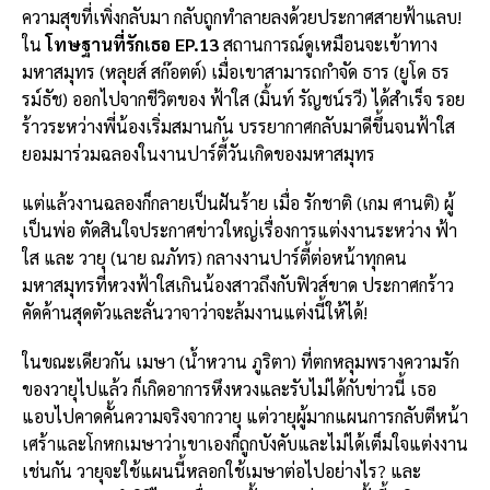
ความสุขที่เพิ่งกลับมา กลับถูกทำลายลงด้วยประกาศสายฟ้าแลบ!
ใน
โทษฐานที่รักเธอ EP.13
สถานการณ์ดูเหมือนจะเข้าทาง
มหาสมุทร (หลุยส์ สก๊อตต์) เมื่อเขาสามารถกำจัด ธาร (ยูโด ธร
รม์ธัช) ออกไปจากชีวิตของ ฟ้าใส (มิ้นท์ รัญชน์รวี) ได้สำเร็จ รอย
ร้าวระหว่างพี่น้องเริ่มสมานกัน บรรยากาศกลับมาดีขึ้นจนฟ้าใส
ยอมมาร่วมฉลองในงานปาร์ตี้วันเกิดของมหาสมุทร
แต่แล้วงานฉลองก็กลายเป็นฝันร้าย เมื่อ รักชาติ (เกม ศานติ) ผู้
เป็นพ่อ ตัดสินใจประกาศข่าวใหญ่เรื่องการแต่งงานระหว่าง ฟ้า
ใส และ วายุ (นาย ณภัทร) กลางงานปาร์ตี้ต่อหน้าทุกคน
มหาสมุทรที่หวงฟ้าใสเกินน้องสาวถึงกับฟิวส์ขาด ประกาศกร้าว
คัดค้านสุดตัวและลั่นวาจาว่าจะล้มงานแต่งนี้ให้ได้!
ในขณะเดียวกัน เมษา (น้ำหวาน ภูริตา) ที่ตกหลุมพรางความรัก
ของวายุไปแล้ว ก็เกิดอาการหึงหวงและรับไม่ได้กับข่าวนี้ เธอ
แอบไปคาดคั้นความจริงจากวายุ แต่วายุผู้มากแผนการกลับตีหน้า
เศร้าและโกหกเมษาว่าเขาเองก็ถูกบังคับและไม่ได้เต็มใจแต่งงาน
เช่นกัน วายุจะใช้แผนนี้หลอกใช้เมษาต่อไปอย่างไร? และ