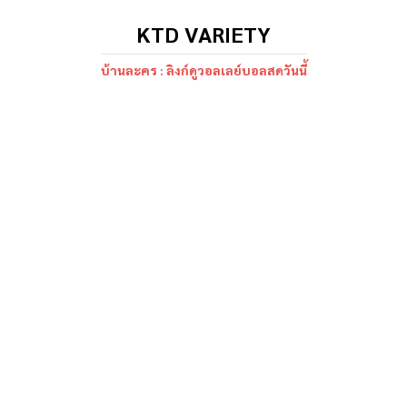
KTD VARIETY
บ้านละคร : ลิงก์ดูวอลเลย์บอลสดวันนี้