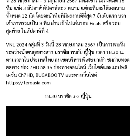
ที่ 28 พฤษภาคม – 3 มิถุนายน 2567 มีทีมเข้าร่วมทั้งหมด 16
ทีม แข่ง 3 สัปดาห์ สัปดาห์ละ 2 สนาม แต่ละทีมจะได้ลงสนาม
ทั้งหมด 12 นัด โดยจะนำทีมที่มีผลงานดีที่สุด 7 อันดับแรก บวก
เจ้าภาพรวมเป็น 8 ทีม ผ่านเข้าไปเล่นรอบ Finals หรือ รอบ
สุดท้าย ในสัปดาห์ที่ 4
VNL 2024
กลุ่มที่ 3 วันนี้ 28 พฤษภาคม 2567 เป็นการพบกัน
ระหว่างนักตบลูกยางสาว
บราซิล
พบกับ
ญี่ปุ่น
เวลา 18.30 น.
ตามเวลาในประเทศไทย ณ เขตบริหารพิเศษมาเก๊า ชมถ่ายทอด
สดทาง ช่อง 7HD กด 35 ช่องทางออนไลน์ เว็บไซต์และแอปพลิ
เคชั่น Ch7HD, BUGABOO.TV และทางเว็บไซต์
https://teroasia.com
18.30 บราซิล 3-2 ญี่ปุ่น