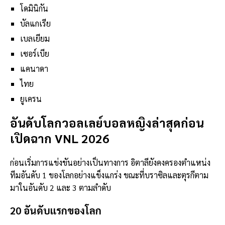
โดมินิกัน
บัลแกเรีย
เบลเยียม
เซอร์เบีย
แคนาดา
ไทย
ยูเครน
อันดับโลกวอลเลย์บอลหญิงล่าสุดก่อน
เปิดฉาก VNL 2026
ก่อนเริ่มการแข่งขันอย่างเป็นทางการ อิตาลียังคงครองตำแหน่ง
ทีมอันดับ 1 ของโลกอย่างแข็งแกร่ง ขณะที่บราซิลและตุรกีตาม
มาในอันดับ 2 และ 3 ตามลำดับ
20 อันดับแรกของโลก