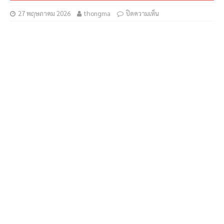
27 พฤษภาคม 2026
thongma
ปิดความเห็น