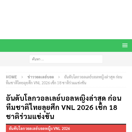
HOME
ข่าววอลเลย์บอล
อันดับโลกวอลเลย์บอลหญิงล่าสุด ก่อน
ทีมชาติไทยลุยศึก VNL 2026 เช็ก 18 ชาติร่วมแข่งขัน
อันดับโลกวอลเลย์บอลหญิงล่าสุด ก่อน
ทีมชาติไทยลุยศึก VNL 2026 เช็ก 18
ชาติร่วมแข่งขัน
อันดับโลกวอลเลย์บอลหญิง VNL 2026