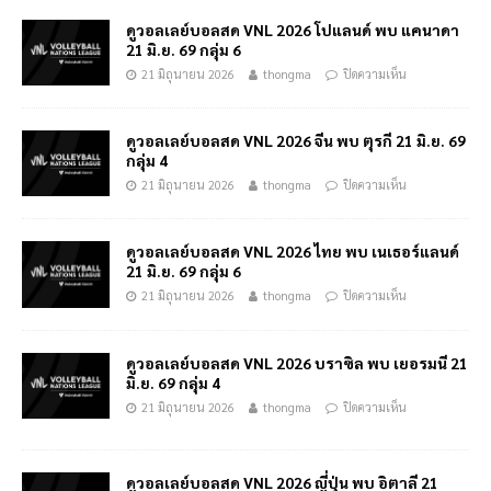
ดูวอลเลย์บอลสด VNL 2026 โปแลนด์ พบ แคนาดา
21 มิ.ย. 69 กลุ่ม 6
21 มิถุนายน 2026
thongma
ปิดความเห็น
ดูวอลเลย์บอลสด VNL 2026 จีน พบ ตุรกี 21 มิ.ย. 69
กลุ่ม 4
21 มิถุนายน 2026
thongma
ปิดความเห็น
ดูวอลเลย์บอลสด VNL 2026 ไทย พบ เนเธอร์แลนด์
21 มิ.ย. 69 กลุ่ม 6
21 มิถุนายน 2026
thongma
ปิดความเห็น
ดูวอลเลย์บอลสด VNL 2026 บราซิล พบ เยอรมนี 21
มิ.ย. 69 กลุ่ม 4
21 มิถุนายน 2026
thongma
ปิดความเห็น
ดูวอลเลย์บอลสด VNL 2026 ญี่ปุ่น พบ อิตาลี 21