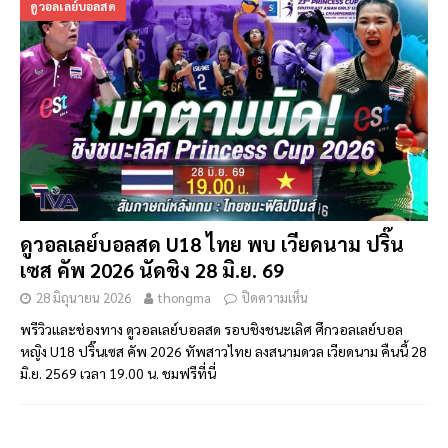
ดูวอลเลย์บอลสด
ดูวอลเลย์บอลสด U18 ไทย พบ เวียดนาม ปริ๊น
เซส คัพ 2026 นัดชิง 28 มิ.ย. 69
28 มิถุนายน 2026
thongma
ปิดความเห็น
พรีวิวและช่องทาง ดูวอลเลย์บอลสด รอบชิงชนะเลิศ ศึกวอลเลย์บอล
หญิง U18 ปริ๊นเซส คัพ 2026 ทัพสาวไทย ลงสนามดวล เวียดนาม คืนนี้ 28
มิ.ย. 2569 เวลา 19.00 น. ชมฟรีที่นี่