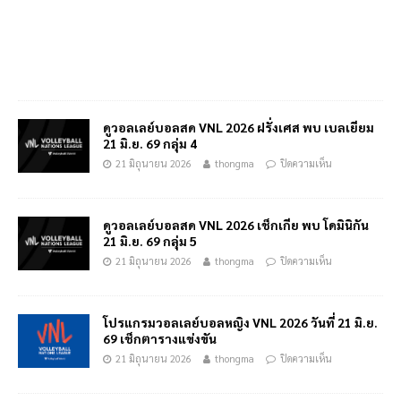
ดูวอลเลย์บอลสด VNL 2026 ฝรั่งเศส พบ เบลเยียม
21 มิ.ย. 69 กลุ่ม 4
21 มิถุนายน 2026
thongma
ปิดความเห็น
ดูวอลเลย์บอลสด VNL 2026 เช็กเกีย พบ โดมินิกัน
21 มิ.ย. 69 กลุ่ม 5
21 มิถุนายน 2026
thongma
ปิดความเห็น
โปรแกรมวอลเลย์บอลหญิง VNL 2026 วันที่ 21 มิ.ย.
69 เช็กตารางแข่งขัน
21 มิถุนายน 2026
thongma
ปิดความเห็น