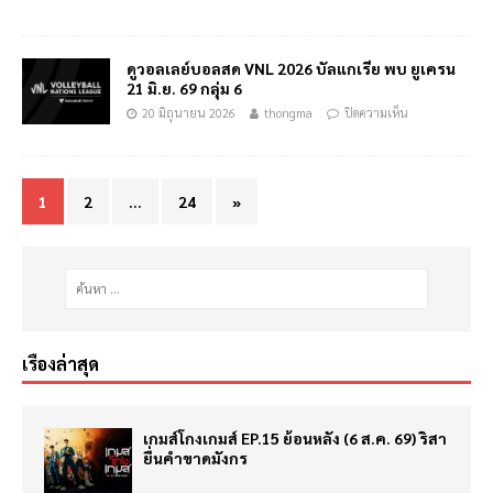
ดูวอลเลย์บอลสด VNL 2026 บัลแกเรีย พบ ยูเครน
21 มิ.ย. 69 กลุ่ม 6
20 มิถุนายน 2026
thongma
ปิดความเห็น
1
2
…
24
»
เรื่องล่าสุด
เกมส์โกงเกมส์ EP.15 ย้อนหลัง (6 ส.ค. 69) ริสา
ยื่นคำขาดมังกร