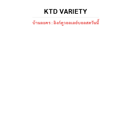
KTD VARIETY
บ้านละคร : ลิงก์ดูวอลเลย์บอลสดวันนี้