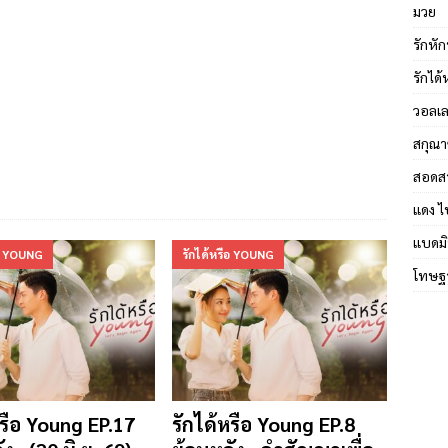
มวย
รักหัก
รักได
วอลเล
สกุณา
สอดส
แดง ไ
แบดมิ
ือ YOUNG
รักได้หรือ YOUNG
โทษฐา
หรือ Young EP.17
รักได้หรือ Young EP.8