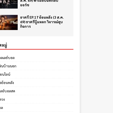
ส.ค. 69) ฟ้าเจอบันทึกลับ
ยอร์ช
ธาตรี EP.17 ย้อนหลัง (3 ส.ค.
69) ธาตรีบู๊แหลก วิจารณ์ฮุบ
กิจการ
หมู่
อลเลย์บอล
ฟนบ้านนอก
ออนไลน์
รย้อนหลัง
เลย์บอลสด
ลวง
อล