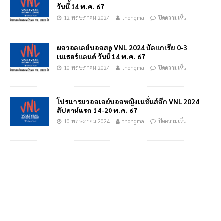
วันนี้ 14 พ.ค. 67
12 พฤษภาคม 2024
thongma
ปิดความเห็น
ผลวอลเลย์บอลสด VNL 2024 บัลแกเรีย 0-3
เนเธอร์แลนด์ วันนี้ 14 พ.ค. 67
10 พฤษภาคม 2024
thongma
ปิดความเห็น
โปรแกรมวอลเลย์บอลหญิงเนชั่นส์ลีก VNL 2024
สัปดาห์แรก 14-20 พ.ค. 67
10 พฤษภาคม 2024
thongma
ปิดความเห็น