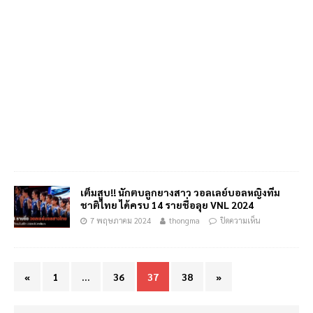
เต็มสูบ!! นักตบลูกยางสาว วอลเลย์บอลหญิงทีม
ชาติไทย ได้ครบ 14 รายชื่อลุย VNL 2024
7 พฤษภาคม 2024
thongma
ปิดความเห็น
«
1
…
36
37
38
»