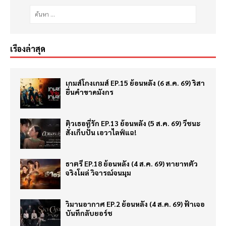
เรื่องล่าสุด
เกมส์โกงเกมส์ EP.15 ย้อนหลัง (6 ส.ค. 69) ริสา
ยื่นคำขาดมังกร
ติวเธอที่รัก EP.13 ย้อนหลัง (5 ส.ค. 69) วีชนะ
สั่งเก็บปั้น เอวาไลฟ์แฉ!
ธาตรี EP.18 ย้อนหลัง (4 ส.ค. 69) ทายาทตัว
จริงโผล่ วิจารณ์จนมุม
วิมานอากาศ EP.2 ย้อนหลัง (4 ส.ค. 69) ฟ้าเจอ
บันทึกลับยอร์ช