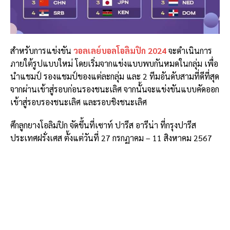
สำหรับการแข่งขัน
วอลเลย์บอลโอลิมปิก 2024
จะดำเนินการ
ภายใต้รูปแบบใหม่ โดยเริ่มจากแข่งแบบพบกันหมดในกลุ่ม เพื่อ
นำแชมป์ รองแชมป์ของแต่ละกลุ่ม และ 2 ทีมอันดับสามที่ดีที่สุด
จากผ่านเข้าสู่รอบก่อนรองชนะเลิศ จากนั้นจะแข่งขันแบบคัดออก
เข้าสู่รอบรองชนะเลิศ และรอบชิงชนะเลิศ
ศึกลูกยางโอลิมปิก จัดขึ้นที่เซาท์ ปารีส อารีน่า ที่กรุงปารีส
ประเทศฝรั่งเศส ตั้งแต่วันที่ 27 กรกฏาคม – 11 สิงหาคม 2567