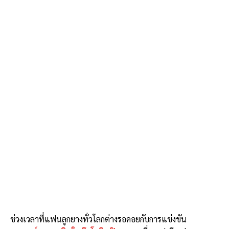
ช่วงเวลาที่แฟนลูกยางทั่วโลกต่างรอคอยกับการแข่งขัน