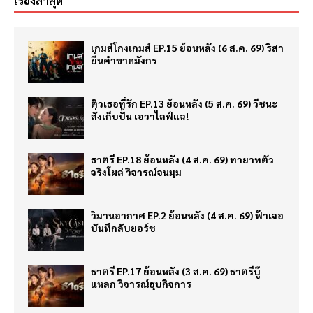
เรื่องล่าสุด
เกมส์โกงเกมส์ EP.15 ย้อนหลัง (6 ส.ค. 69) ริสา
ยื่นคำขาดมังกร
ติวเธอที่รัก EP.13 ย้อนหลัง (5 ส.ค. 69) วีชนะ
สั่งเก็บปั้น เอวาไลฟ์แฉ!
ธาตรี EP.18 ย้อนหลัง (4 ส.ค. 69) ทายาทตัว
จริงโผล่ วิจารณ์จนมุม
วิมานอากาศ EP.2 ย้อนหลัง (4 ส.ค. 69) ฟ้าเจอ
บันทึกลับยอร์ช
ธาตรี EP.17 ย้อนหลัง (3 ส.ค. 69) ธาตรีบู๊
แหลก วิจารณ์ฮุบกิจการ