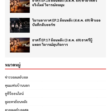
ธาตรี EP.18 ย้อนหลัง (4 ส.ค. 69) ทายาทตัว
จริงโผล่ วิจารณ์จนมุม
วิมานอากาศ EP.2 ย้อนหลัง (4 ส.ค. 69) ฟ้าเจอ
บันทึกลับยอร์ช
ธาตรี EP.17 ย้อนหลัง (3 ส.ค. 69) ธาตรีบู๊
แหลก วิจารณ์ฮุบกิจการ
หมวดหมู่
ข่าววอลเลย์บอล
คุณแฟนบ้านนอก
ดูทีวีออนไลน์
ดูละครย้อนหลัง
ดูวอลเลย์บอลสด