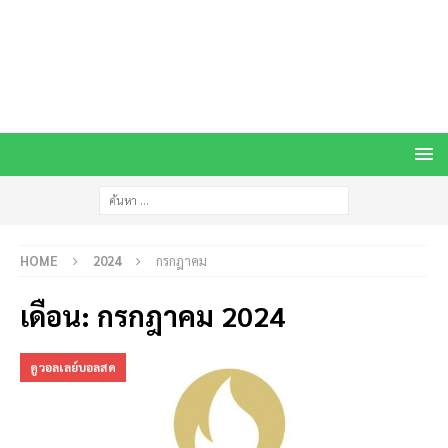
HOME
2024
กรกฎาคม
เดือน:
กรกฎาคม 2024
ดูวอลเลย์บอลสด