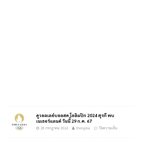
ดูวอลเลย์บอลสด โอลิมปิก 2024 ตุรกี พบ
เนเธอร์แลนด์ วันนี้ 29 ก.ค. 67
28 กรกฎาคม 2024
thongma
ปิดความเห็น