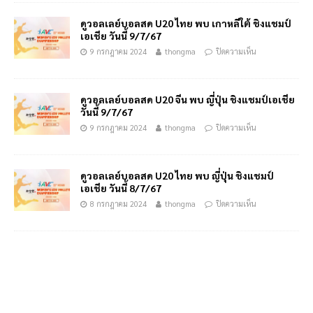
ดูวอลเลย์บอลสด U20 ไทย พบ เกาหลีใต้ ชิงแชมป์
เอเชีย วันนี้ 9/7/67
9 กรกฎาคม 2024
thongma
ปิดความเห็น
ดูวอลเลย์บอลสด U20 จีน พบ ญี่ปุ่น ชิงแชมป์เอเชีย
วันนี้ 9/7/67
9 กรกฎาคม 2024
thongma
ปิดความเห็น
ดูวอลเลย์บอลสด U20 ไทย พบ ญี่ปุ่น ชิงแชมป์
เอเชีย วันนี้ 8/7/67
8 กรกฎาคม 2024
thongma
ปิดความเห็น