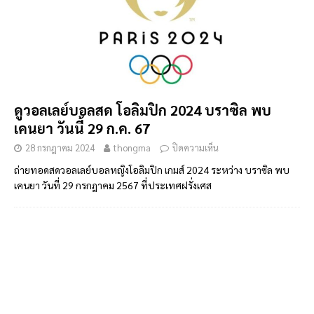
ดูวอลเลย์บอลสด โอลิมปิก 2024 บราซิล พบ
เคนยา วันนี้ 29 ก.ค. 67
28 กรกฎาคม 2024
thongma
ปิดความเห็น
ถ่ายทอดสดวอลเลย์บอลหญิงโอลิมปิก เกมส์ 2024 ระหว่าง บราซิล พบ
เคนยา วันที่ 29 กรกฎาคม 2567 ที่ประเทศฝรั่งเศส