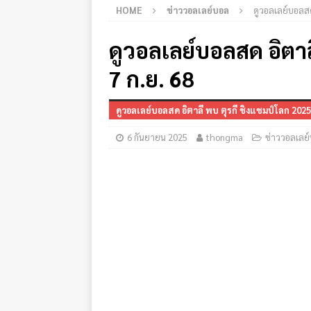
HOME
ข่าววอลเลย์บอล
ดูวอลเลย์บอลสด 
ดูวอลเลย์บอลสด อิตาลี
7 ก.ย. 68
ดูวอลเลย์บอลสด อิตาลี พบ ตุรกี ชิงแชมป์โลก 2025
6 กันยายน 2025
thongma
ข่าววอลเลย