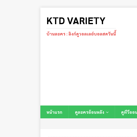
KTD VARIETY
บ้านละคร : ลิงก์ดูวอลเลย์บอลสดวันนี้
หน้าแรก
ดูละครย้อนหลัง
ดูทีวีออ