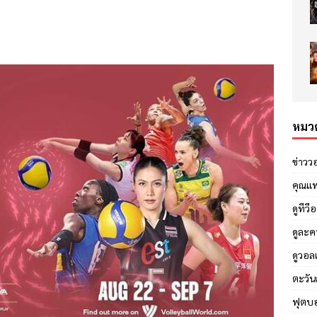
หมวด
ข่าวว
คุณแ
ดูทีวี
ดูละค
ดูวอล
ตะวัน
ฟุตบ