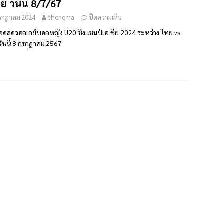
ีย วันนี้ 8/7/67
รกฎาคม 2024
thongma
ปิดความเห็น
อดสดวอลเลย์บอลหญิง U20 ชิงแชมป์เอเชีย 2024 ระหว่าง ไทย vs
น วันนี้ 8 กรกฎาคม 2567