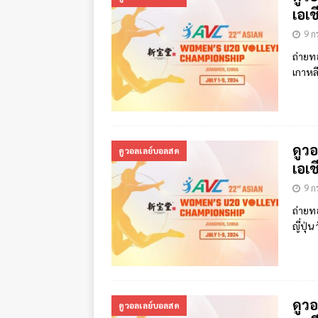
เอเช
9 ก
ถ่ายท
เกาหลี
ดูวอ
ดูวอลเลย์บอลสด
เอเช
9 ก
ถ่ายท
ญี่ปุ่
ดูว
ดูวอลเลย์บอลสด