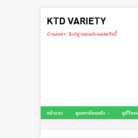
KTD VARIETY
บ้านละคร : ลิงก์ดูวอลเลย์บอลสดวันนี้
หน้าแรก
ดูละครย้อนหลัง
ดูทีวีออ