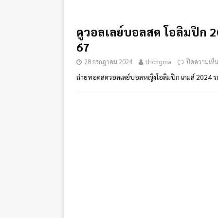
ดูวอลเลย์บอลสด โอลิมปิก 2
67
28 กรกฎาคม 2024
thongma
ปิดความเห็
ถ่ายทอดสดวอลเลย์บอลหญิงโอลิมปิก เกมส์ 2024 ระ