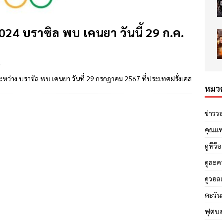
024 บราซิล พบ เคนยา วันนี้ 29 ก.ค.
น
หว่าง บราซิล พบ เคนยา วันที่ 29 กรกฎาคม 2567 ที่ประเทศฝรั่งเศส
หมวด
ข่าวว
คุณแ
ดูทีวี
ดูละค
ดูวอล
ตะวัน
ฟุตบ