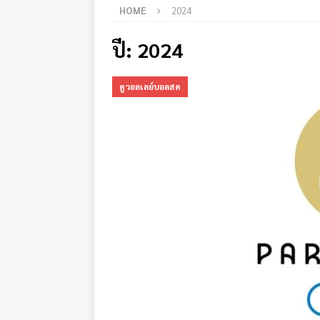
HOME
2024
ปี:
2024
ดูวอลเลย์บอลสด