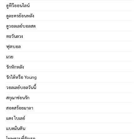
ดูทีวีออนไลน์
ดูละครย้อนหลัง
ดูวอลเลย์บอลสด
ตะวันลวง
ฟุตบอล
มวย
รักหักหลัง
รักได้หรือ Young
วอลเลย์บอลวันนี้
สกุณาซ่อนรัก
สอดสร้อยมาลา
แดง ไบเลย์
แบดมินตัน
โทษฐานที่รักเธอ