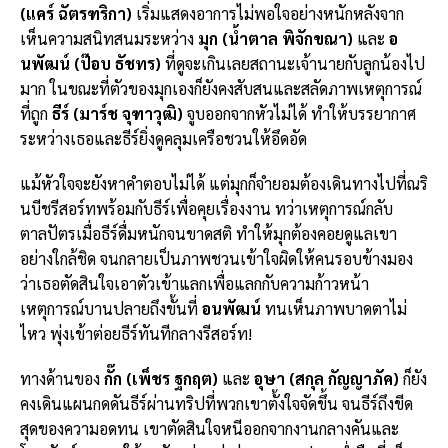
(แคร์ ฉัตรฑริกา)
เริ่มแสดงอาการไม่พอใจอย่างหนักหลังจาก
เห็นความสนิทสนมระหว่าง
มุก (น้ำตาล พิจักขณา)
และ
อ
นพัฒน์ (ป๊อบ ธัชทร)
ที่ดูจะเกินเลยสถานะเจ้านายกับลูกน้องไป
มาก ในขณะที่ตัวของมุกเองก็ยังคงสับสนและสลัดภาพเหตุการณ์
ที่ถูก
ธีร์ (มาร์ช จุฑาวุฒิ)
จูบออกจากหัวไม่ได้ ทำให้บรรยากาศ
ระหว่างเธอและธีร์ยิ่งดูคลุมเครือชวนให้อึดอัด
แม้หัวใจจะยังหาคำตอบไม่ได้ แต่มุกก็จำยอมต้องเดินทางไปที่ณริ
นบีชรีสอร์ทพร้อมกับธีร์เพื่อคุยเรื่องงาน ทว่าเหตุการณ์กลับ
ตาลปัตรเมื่อธีร์ดื่มหนักจนขาดสติ ทำให้มุกต้องคอยดูแลเขา
อย่างใกล้ชิด จนกลายเป็นภาพชวนเข้าใจผิดให้คนรอบข้างมอง
ว่าเธอตัดสินใจเอาตัวเข้าแลกเพื่อแลกกับความก้าวหน้า
เหตุการณ์บานปลายถึงขั้นที่
อนพัฒน์
ทนเห็นภาพบาดตาไม่
ไหว พุ่งเข้าต่อยธีร์ทันทีกลางรีสอร์ท!
ทางด้านของ
กั๊ก (เพ็ชร ฐกฤต)
และ
อุษา (สกุล กัญญาภัค)
ก็ยัง
คงเดินแผนกดดันธีร์ผ่านทริปที่พวกเขาตั้งใจจัดขึ้น จนธีร์ถึงขีด
สุดของความอดทน เขาตัดสินใจหนีออกจากงานกลางคันและ