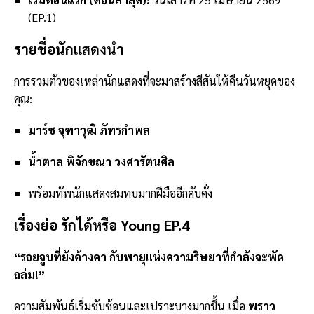
(EP.1)
รายชื่อนักแสดงนำ
การรวมตัวของเหล่านักแสดงที่จะมาสร้างสีสันให้คืนวันหยุดของ
คุณ:
มาร์ช จุฑาวุฒิ ภัทรกำพล
น้ำตาล พิจักขณา วงศารัตนศิล
พร้อมทัพนักแสดงสมทบมากฝีมืออีกคับคั่ง
เรื่องย่อ รักได้หรือ Young EP.4
“รอยจูบที่ยังค้างคา กับพายุแห่งความริษยาที่กำลังจะพัด
ถล่ม!”
ความสัมพันธ์เริ่มซับซ้อนและเปราะบางมากขึ้น เมื่อ
พราว