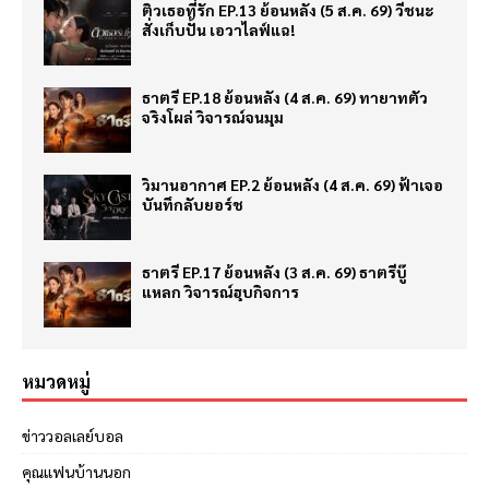
ติวเธอที่รัก EP.13 ย้อนหลัง (5 ส.ค. 69) วีชนะ
สั่งเก็บปั้น เอวาไลฟ์แฉ!
ธาตรี EP.18 ย้อนหลัง (4 ส.ค. 69) ทายาทตัว
จริงโผล่ วิจารณ์จนมุม
วิมานอากาศ EP.2 ย้อนหลัง (4 ส.ค. 69) ฟ้าเจอ
บันทึกลับยอร์ช
ธาตรี EP.17 ย้อนหลัง (3 ส.ค. 69) ธาตรีบู๊
แหลก วิจารณ์ฮุบกิจการ
หมวดหมู่
ข่าววอลเลย์บอล
คุณแฟนบ้านนอก